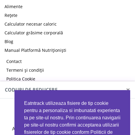
Alimente
Rețete
Calculator necesar caloric
Calculator grăsime corporală
Blog
Manual Platformă Nutriționiști
Contact
Termeni și condiții
Politica Cookie
Politica de confidențialitate
×
CODURI DE REDUCERE
Eatntrack utilizeaza fisiere de tip cookie
MYPROTEIN
pentru a personaliza si imbunatati experienta
ta pe site-ul nostru. Prin continuarea navigarii
pe site-ul nostru confirmi acceptarea utilizarii
Ai
40%
reducere la orice comandă folosind codul
fisierelor de tip cookie conform Politicii de