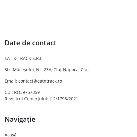
Date de contact
EAT & TRACK S.R.L
Str. Măceșului, Nr. 23A, Cluj-Napoca, Cluj
Email:
contact@eatntrack.ro
CUI: RO39757359
Registrul Comerțului: J12/1798/2021
Navigație
Acasă