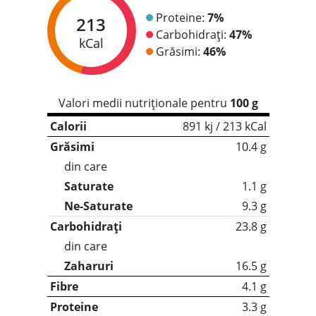
Proteine:
7%
213
Carbohidrați:
47%
kCal
Grăsimi:
46%
Valori medii nutriționale pentru
100 g
Calorii
891 kj / 213 kCal
Grăsimi
10.4 g
din care
Saturate
1.1 g
Ne-Saturate
9.3 g
Carbohidrați
23.8 g
din care
Zaharuri
16.5 g
Fibre
4.1 g
Proteine
3.3 g