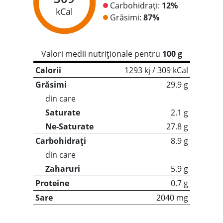
Carbohidrați:
12%
kCal
Grăsimi:
87%
Valori medii nutriționale pentru
100 g
Calorii
1293 kj / 309 kCal
Grăsimi
29.9 g
din care
Saturate
2.1 g
Ne-Saturate
27.8 g
Carbohidrați
8.9 g
din care
Zaharuri
5.9 g
Proteine
0.7 g
Sare
2040 mg