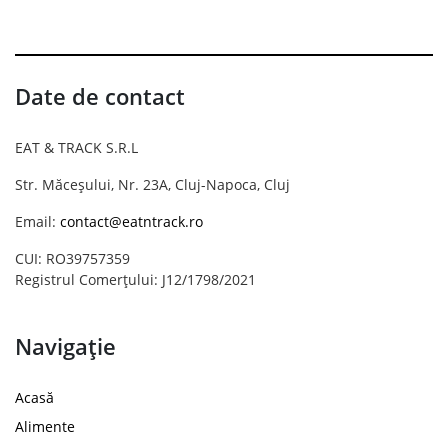
Date de contact
EAT & TRACK S.R.L
Str. Măceșului, Nr. 23A, Cluj-Napoca, Cluj
Email:
contact@eatntrack.ro
CUI: RO39757359
Registrul Comerțului: J12/1798/2021
Navigație
Acasă
Alimente