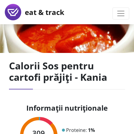
eat & track
Calorii Sos pentru
cartofi prăjiți - Kania
Informații nutriționale
Proteine:
1%
309