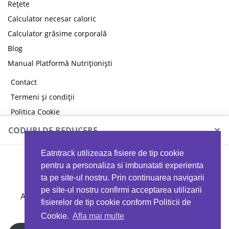
Rețete
Calculator necesar caloric
Calculator grăsime corporală
Blog
Manual Platformă Nutriționiști
Contact
Termeni și condiții
Politica Cookie
Politica de confidențialitate
×
CODURI DE REDUCERE
Eatntrack utilizeaza fisiere de tip cookie
MYPROTEIN
pentru a personaliza si imbunatati experienta
ta pe site-ul nostru. Prin continuarea navigarii
pe site-ul nostru confirmi acceptarea utilizarii
Ai
40%
reducere la orice comandă folosind codul
fisierelor de tip cookie conform Politicii de
EATTRACK
Cookie.
Afla mai multe