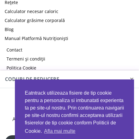
Rețete
Calculator necesar caloric
Calculator grăsime corporală
Blog
Manual Platformă Nutriționiști
Contact
Termeni și condiții
Politica Cookie
Politica de confidențialitate
×
CODURI DE REDUCERE
Eatntrack utilizeaza fisiere de tip cookie
MYPROTEIN
pentru a personaliza si imbunatati experienta
ta pe site-ul nostru. Prin continuarea navigarii
pe site-ul nostru confirmi acceptarea utilizarii
Ai
40%
reducere la orice comandă folosind codul
fisierelor de tip cookie conform Politicii de
EATTRACK
Cookie.
Afla mai multe