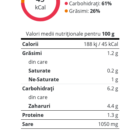
Carbohidrați:
61%
kCal
Grăsimi:
26%
Valori medii nutriționale pentru
100 g
Calorii
188 kj / 45 kCal
Grăsimi
1.2 g
din care
Saturate
0.2 g
Ne-Saturate
1 g
Carbohidrați
6.2 g
din care
Zaharuri
4.4 g
Proteine
1.3 g
Sare
1050 mg