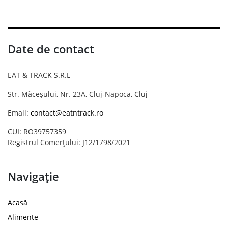
Date de contact
EAT & TRACK S.R.L
Str. Măceșului, Nr. 23A, Cluj-Napoca, Cluj
Email:
contact@eatntrack.ro
CUI: RO39757359
Registrul Comerțului: J12/1798/2021
Navigație
Acasă
Alimente