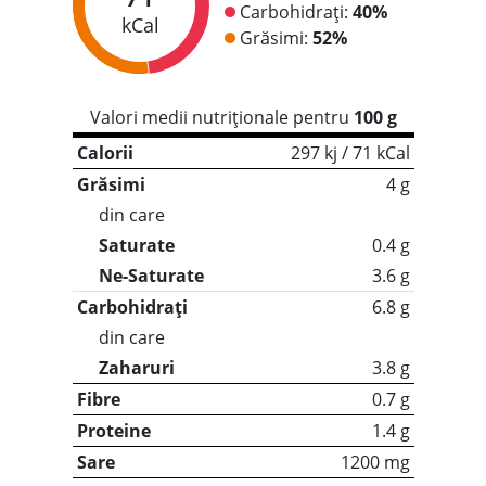
Carbohidrați:
40%
kCal
Grăsimi:
52%
Valori medii nutriționale pentru
100 g
Calorii
297 kj / 71 kCal
Grăsimi
4 g
din care
Saturate
0.4 g
Ne-Saturate
3.6 g
Carbohidrați
6.8 g
din care
Zaharuri
3.8 g
Fibre
0.7 g
Proteine
1.4 g
Sare
1200 mg