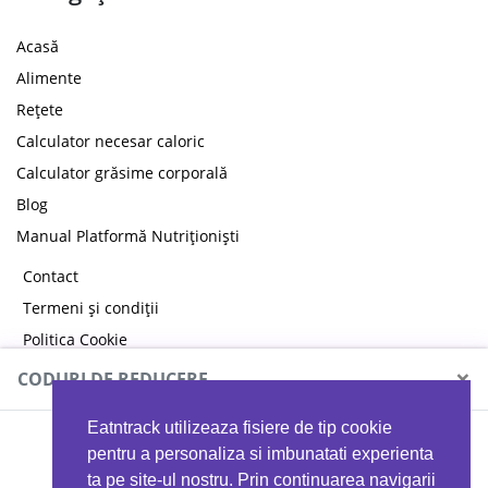
Acasă
Alimente
Rețete
Calculator necesar caloric
Calculator grăsime corporală
Blog
Manual Platformă Nutriționiști
Contact
Termeni și condiții
Politica Cookie
Politica de confidențialitate
×
CODURI DE REDUCERE
Eatntrack utilizeaza fisiere de tip cookie
MYPROTEIN
pentru a personaliza si imbunatati experienta
ta pe site-ul nostru. Prin continuarea navigarii