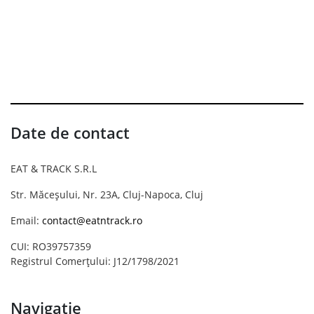
Date de contact
EAT & TRACK S.R.L
Str. Măceșului, Nr. 23A, Cluj-Napoca, Cluj
Email:
contact@eatntrack.ro
CUI: RO39757359
Registrul Comerțului: J12/1798/2021
Navigație