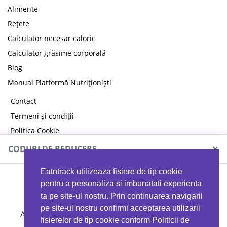
Alimente
Rețete
Calculator necesar caloric
Calculator grăsime corporală
Blog
Manual Platformă Nutriționiști
Contact
Termeni și condiții
Politica Cookie
Politica de confidențialitate
×
CODURI DE REDUCERE
Eatntrack utilizeaza fisiere de tip cookie
MYPROTEIN
pentru a personaliza si imbunatati experienta
ta pe site-ul nostru. Prin continuarea navigarii
pe site-ul nostru confirmi acceptarea utilizarii
Ai
40%
reducere la orice comandă folosind codul
fisierelor de tip cookie conform Politicii de
EATTRACK