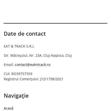
Date de contact
EAT & TRACK S.R.L
Str. Măceșului, Nr. 23A, Cluj-Napoca, Cluj
Email:
contact@eatntrack.ro
CUI: RO39757359
Registrul Comerțului: J12/1798/2021
Navigație
Acasă