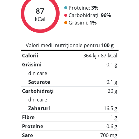
Proteine:
3%
87
Carbohidrați:
96%
kCal
Grăsimi:
1%
Valori medii nutriționale pentru
100 g
Calorii
364 kj / 87 kCal
Grăsimi
0.1 g
din care
Saturate
0.1 g
Carbohidrați
20 g
din care
Zaharuri
16.5 g
Fibre
1 g
Proteine
0.6 g
Sare
700 mg