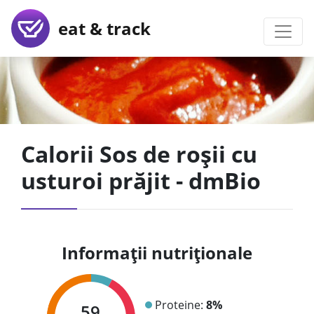
eat & track
Calorii Sos de roșii cu
usturoi prăjit - dmBio
Informații nutriționale
Proteine:
8%
59