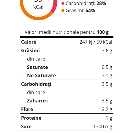
Carbohidrați:
28%
kCal
Grăsimi:
64%
Valori medii nutriționale pentru
100 g
Calorii
247 kj / 59 kCal
Grăsimi
3.6 g
din care
Saturate
0.5 g
Ne-Saturate
3.1 g
Carbohidrați
3.5 g
din care
Zaharuri
3.5 g
Fibre
2.2 g
Proteine
1 g
Sare
1300 mg