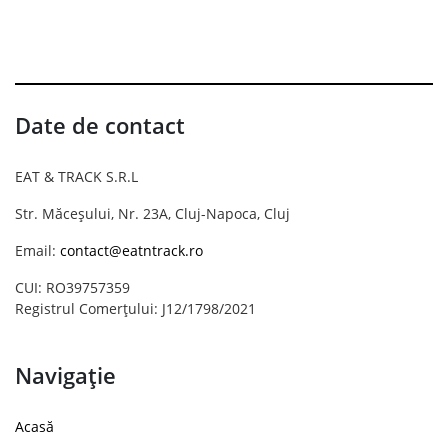
Date de contact
EAT & TRACK S.R.L
Str. Măceșului, Nr. 23A, Cluj-Napoca, Cluj
Email:
contact@eatntrack.ro
CUI: RO39757359
Registrul Comerțului: J12/1798/2021
Navigație
Acasă