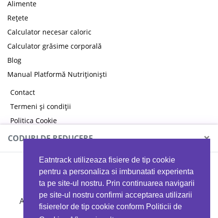
Alimente
Rețete
Calculator necesar caloric
Calculator grăsime corporală
Blog
Manual Platformă Nutriționiști
Contact
Termeni și condiții
Politica Cookie
Politica de confidențialitate
×
CODURI DE REDUCERE
Eatntrack utilizeaza fisiere de tip cookie
MYPROTEIN
pentru a personaliza si imbunatati experienta
ta pe site-ul nostru. Prin continuarea navigarii
pe site-ul nostru confirmi acceptarea utilizarii
Ai
40%
reducere la orice comandă folosind codul
fisierelor de tip cookie conform Politicii de
EATTRACK