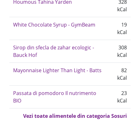
Houmous Tahina Yarden
328
kCal
White Chocolate Syrup - GymBeam
19
kCal
Sirop din sfecla de zahar ecologic -
308
Bauck Hof
kCal
Mayonnaise Lighter Than Light - Batts
82
kCal
Passata di pomodoro Il nutrimento
23
BIO
kCal
Vezi toate alimentele din categoria Sosuri