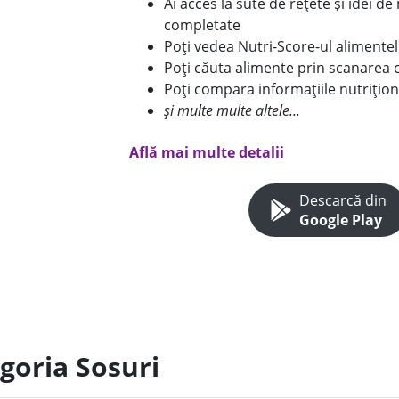
Ai acces la sute de rețete și idei d
completate
Poți vedea Nutri-Score-ul alimente
Poți căuta alimente prin scanarea 
Poți compara informațiile nutrițion
și multe multe altele...
Află mai multe detalii
Descarcă din
Google Play
goria Sosuri