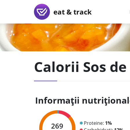
eat & track
Calorii Sos d
Informații nutriționa
Proteine:
1%
269
Carbohidrați:
12%