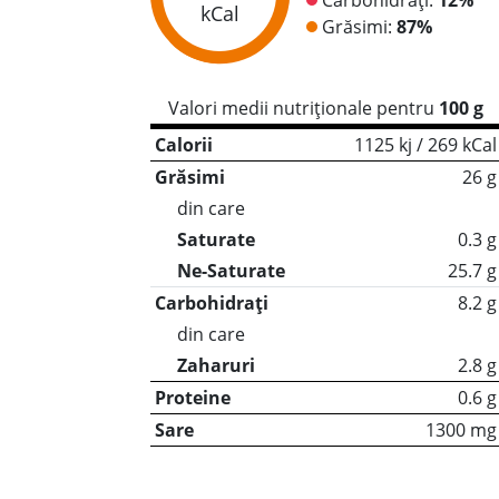
kCal
Grăsimi:
87%
Valori medii nutriționale pentru
100 g
Calorii
1125 kj / 269 kCal
Grăsimi
26 g
din care
Saturate
0.3 g
Ne-Saturate
25.7 g
Carbohidrați
8.2 g
din care
Zaharuri
2.8 g
Proteine
0.6 g
Sare
1300 mg