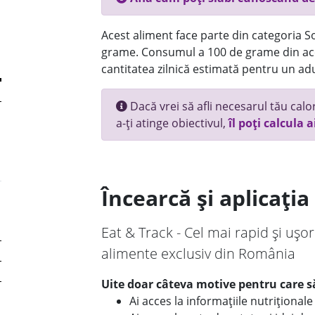
Acest aliment face parte din categoria Sos
grame. Consumul a 100 de grame din ace
cantitatea zilnică estimată pentru un adu
Dacă vrei să afli necesarul tău calori
a-ți atinge obiectivul,
îl poți calcula a
Încearcă și aplicați
Eat & Track - Cel mai rapid și ușor
alimente exclusiv din România
Uite doar câteva motive pentru care să
Ai acces la informațiile nutriționa