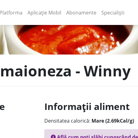
(current)
(current)
Platforma
Aplicație Mobil
Abonamente
Specialiști
e maioneza - Winny
le
Informații aliment
Densitatea calorică:
Mare (2.69kCal/g)
Află cum poți slăbi cunoscând de