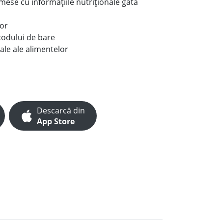
e mese cu informațiile nutriționale gata
lor
codului de bare
ale ale alimentelor
Descarcă din
App Store