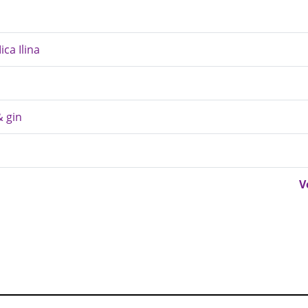
ica Ilina
& gin
V