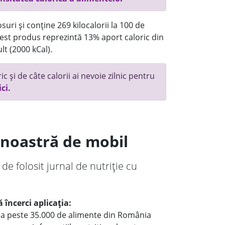
uri și conține 269 kilocalorii la 100 de
st produs reprezintă 13% aport caloric din
lt (2000 kCal).
c și de câte calorii ai nevoie zilnic pentru
ici.
a noastră de mobil
 de folosit jurnal de nutriție cu
 încerci aplicația:
le a peste 35.000 de alimente din România