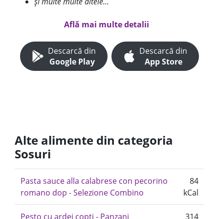
și multe multe altele...
Află mai multe detalii
Descarcă din
Descarcă din
Google Play
App Store
Alte alimente din categoria
Sosuri
Pasta sauce alla calabrese con pecorino
84
romano dop - Selezione Combino
kCal
Pesto cu ardei copți - Panzani
314