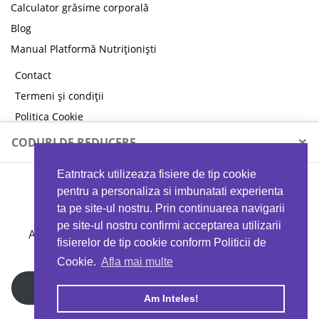
Calculator grăsime corporală
Blog
Manual Platformă Nutriționiști
Contact
Termeni și condiții
Politica Cookie
Politica de confidențialitate
×
CODURI DE REDUCERE
Eatntrack utilizeaza fisiere de tip cookie
MYPROTEIN
pentru a personaliza si imbunatati experienta
ta pe site-ul nostru. Prin continuarea navigarii
pe site-ul nostru confirmi acceptarea utilizarii
Ai
40%
reducere la orice comandă folosind codul
fisierelor de tip cookie conform Politicii de
EATTRACK
Cookie.
Afla mai multe
Profită acum
Am Inteles!
Copyright © 2026 EAT & TRACK S.R.L