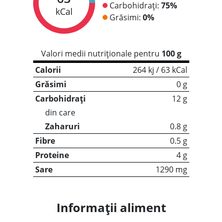
Carbohidrați:
75%
kCal
Grăsimi:
0%
Valori medii nutriționale pentru
100 g
Calorii
264 kj / 63 kCal
Grăsimi
0 g
Carbohidrați
12 g
din care
Zaharuri
0.8 g
Fibre
0.5 g
Proteine
4 g
Sare
1290 mg
Informații aliment