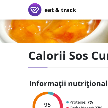
eat & track
Calorii Sos Cu
Informații nutriționa
Proteine:
7%
95
Carbohidrați:
37%