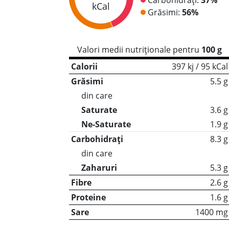
kCal
Grăsimi:
56%
Valori medii nutriționale pentru
100 g
Calorii
397 kj / 95 kCal
Grăsimi
5.5 g
din care
Saturate
3.6 g
Ne-Saturate
1.9 g
Carbohidrați
8.3 g
din care
Zaharuri
5.3 g
Fibre
2.6 g
Proteine
1.6 g
Sare
1400 mg