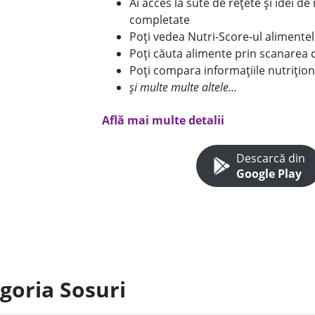
Ai acces la sute de rețete și idei d
completate
Poți vedea Nutri-Score-ul alimente
Poți căuta alimente prin scanarea 
Poți compara informațiile nutrițion
și multe multe altele...
Află mai multe detalii
Descarcă din
Google Play
goria Sosuri