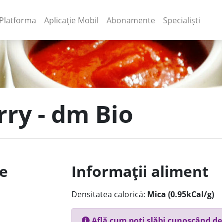
(current)
(current)
Platforma
Aplicație Mobil
Abonamente
Specialiști
rry - dm Bio
le
Informații aliment
Densitatea calorică:
Mica (0.95kCal/g)
Află cum poți slăbi cunoscând de