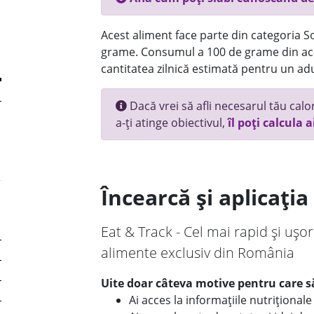
Acest aliment face parte din categoria Sos
grame. Consumul a 100 de grame din ace
cantitatea zilnică estimată pentru un adu
Dacă vrei să afli necesarul tău calori
a-ți atinge obiectivul,
îl poți calcula a
Încearcă și aplicați
Eat & Track - Cel mai rapid și ușor
alimente exclusiv din România
Uite doar câteva motive pentru care să
Ai acces la informațiile nutriționa