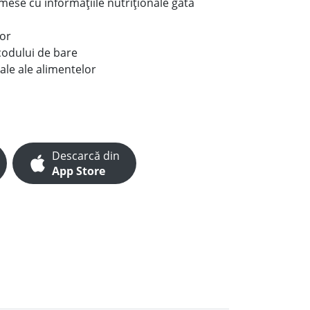
e mese cu informațiile nutriționale gata
lor
codului de bare
ale ale alimentelor
Descarcă din
App Store