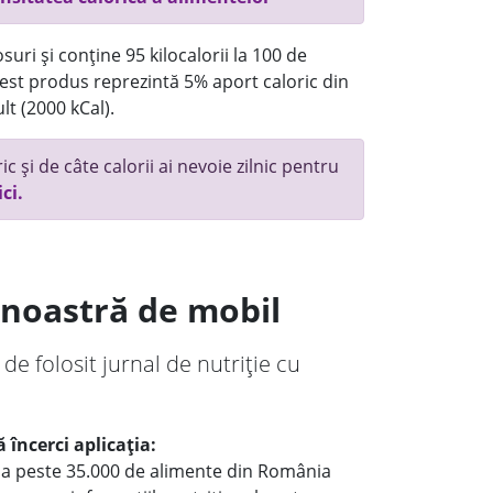
uri și conține 95 kilocalorii la 100 de
st produs reprezintă 5% aport caloric din
lt (2000 kCal).
c și de câte calorii ai nevoie zilnic pentru
ici.
a noastră de mobil
 de folosit jurnal de nutriție cu
 încerci aplicația:
le a peste 35.000 de alimente din România