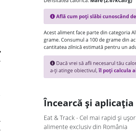
Densitatea calorică:
Mare (2.67kCal/g)
Află cum poți slăbi cunoscând de
Acest aliment face parte din categoria Alt
grame. Consumul a 100 de grame din ace
cantitatea zilnică estimată pentru un adu
Dacă vrei să afli necesarul tău calori
a-ți atinge obiectivul,
îl poți calcula a
Încearcă și aplicați
Eat & Track - Cel mai rapid și ușor
alimente exclusiv din România