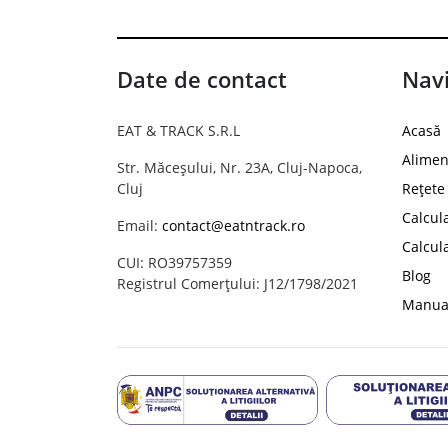
Date de contact
Navi
EAT & TRACK S.R.L
Acasă
Alimen
Str. Măceșului, Nr. 23A, Cluj-Napoca,
Cluj
Rețete
Calcul
Email:
contact@eatntrack.ro
Calcul
CUI: RO39757359
Blog
Registrul Comerțului: J12/1798/2021
Manual