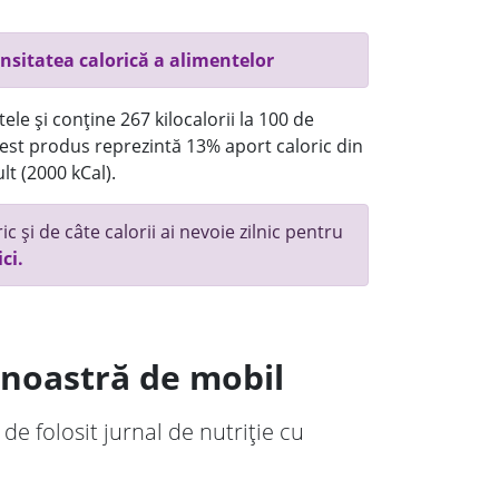
nsitatea calorică a alimentelor
ele și conține 267 kilocalorii la 100 de
st produs reprezintă 13% aport caloric din
lt (2000 kCal).
c și de câte calorii ai nevoie zilnic pentru
ici.
a noastră de mobil
 de folosit jurnal de nutriție cu