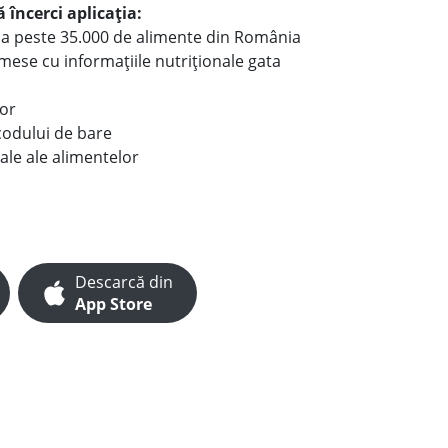
 încerci aplicația:
le a peste 35.000 de alimente din România
e mese cu informațiile nutriționale gata
lor
codului de bare
ale ale alimentelor
Descarcă din
App Store