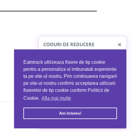
×
CODURI DE REDUCERE
Eatntrack utilizeaza fisiere de tip cookie
O41
MYPROTEIN
pentru a personaliza si imbunatati experienta
ta pe site-ul nostru. Prin continuarea navigarii
 orice comandă
Ai
40%
reducere la orice comandă
pe site-ul nostru confirmi acceptarea utilizarii
EATNTRACK
folosind codul
EATTRACK
fisierelor de tip cookie conform Politicii de
Cookie.
Afla mai multe
acum
Profită acum
Am Inteles!
Copyright © 2026 EAT & TRACK S.R.L