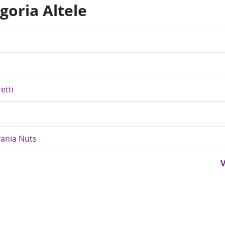
goria Altele
etti
vania Nuts
V