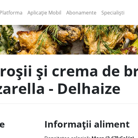
(current)
(current)
Platforma
Aplicație Mobil
Abonamente
Specialiști
 roșii și crema de 
rella - Delhaize
le
Informații aliment