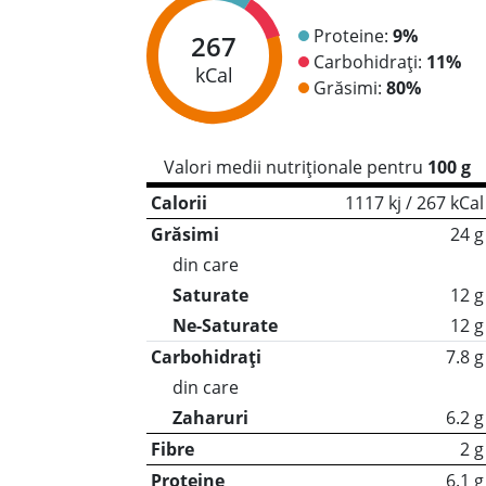
Proteine:
9%
267
Carbohidrați:
11%
kCal
Grăsimi:
80%
Valori medii nutriționale pentru
100 g
Calorii
1117 kj / 267 kCal
Grăsimi
24 g
din care
Saturate
12 g
Ne-Saturate
12 g
Carbohidrați
7.8 g
din care
Zaharuri
6.2 g
Fibre
2 g
Proteine
6.1 g