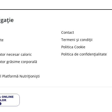
gație
Contact
Termeni și condiții
te
Politica Cookie
Politica de confidențialitate
ator necesar caloric
PROT
ator grăsime corporală
Ai
10%
reducere la
folosind codul
 Platformă Nutriționiști
Profită 