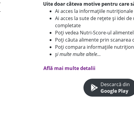
Uite doar câteva motive pentru care să
Ai acces la informațiile nutriționa
Ai acces la sute de rețete și idei d
completate
Poți vedea Nutri-Score-ul alimente
Poți căuta alimente prin scanarea 
Poți compara informațiile nutrițion
și multe multe altele...
Află mai multe detalii
Descarcă din
Google Play