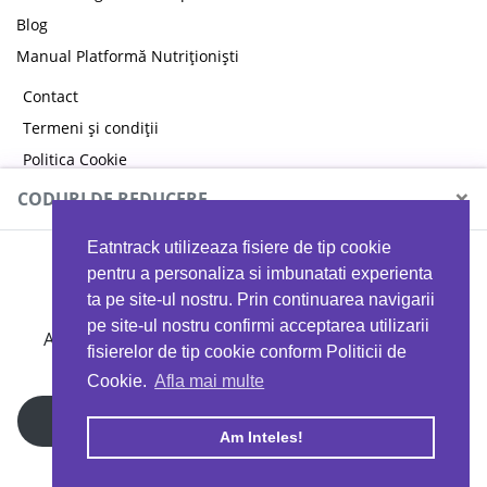
Blog
Manual Platformă Nutriționiști
Contact
Termeni și condiții
Politica Cookie
Politica de confidențialitate
×
CODURI DE REDUCERE
Eatntrack utilizeaza fisiere de tip cookie
MYPROTEIN
pentru a personaliza si imbunatati experienta
ta pe site-ul nostru. Prin continuarea navigarii
pe site-ul nostru confirmi acceptarea utilizarii
Ai
40%
reducere la orice comandă folosind codul
fisierelor de tip cookie conform Politicii de
EATTRACK
Cookie.
Afla mai multe
Profită acum
Am Inteles!
Copyright © 2026 EAT & TRACK S.R.L