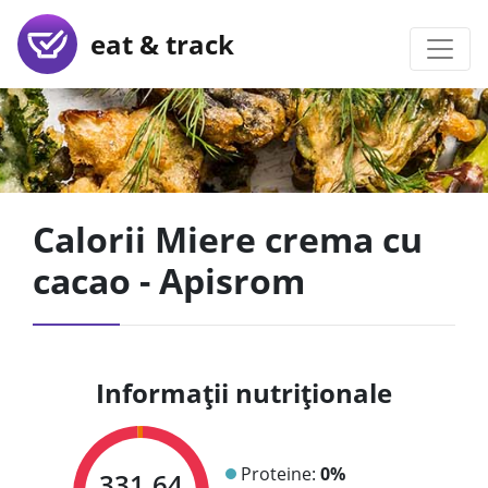
eat & track
Calorii Miere crema cu
cacao - Apisrom
Informații nutriționale
Proteine:
0%
331.64