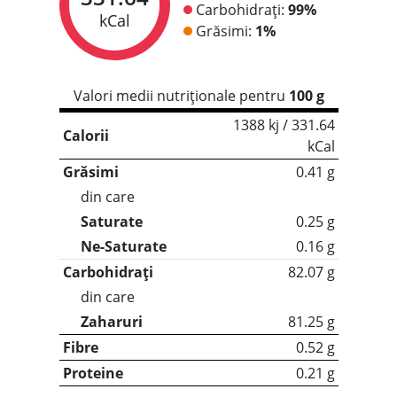
Carbohidrați:
99%
kCal
Grăsimi:
1%
Valori medii nutriționale pentru
100 g
1388 kj / 331.64
Calorii
kCal
Grăsimi
0.41 g
din care
Saturate
0.25 g
Ne-Saturate
0.16 g
Carbohidrați
82.07 g
din care
Zaharuri
81.25 g
Fibre
0.52 g
Proteine
0.21 g