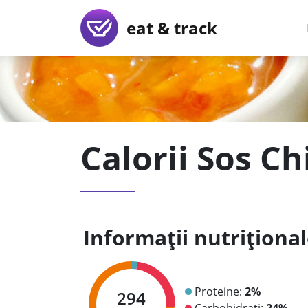
eat & track
Calorii Sos Ch
Informații nutriționa
Proteine:
2%
294
Carbohidrați:
24%