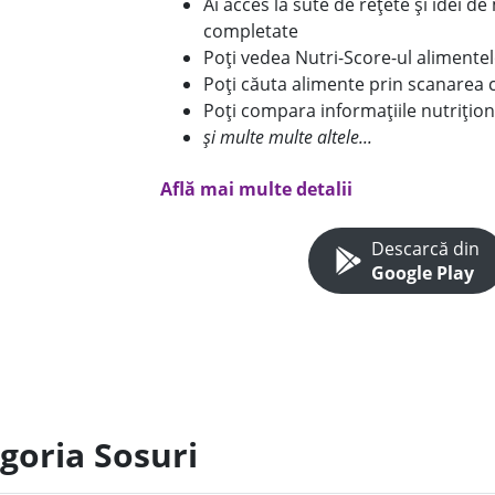
Ai acces la sute de rețete și idei d
completate
Poți vedea Nutri-Score-ul alimente
Poți căuta alimente prin scanarea 
Poți compara informațiile nutrițion
și multe multe altele...
Află mai multe detalii
Descarcă din
Google Play
goria Sosuri