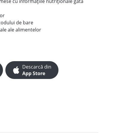
e mese cu informațiile nutriționale gata
lor
codului de bare
ale ale alimentelor
Descarcă din
App Store