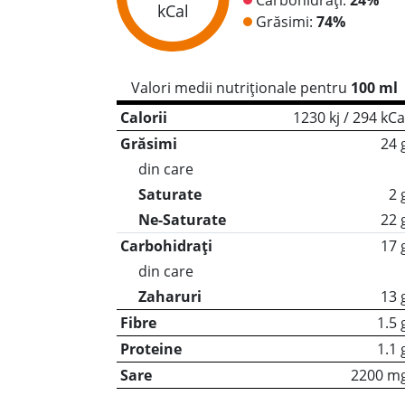
kCal
Grăsimi:
74%
Valori medii nutriționale pentru
100 ml
Calorii
1230 kj / 294 kCa
Grăsimi
24 
din care
Saturate
2 
Ne-Saturate
22 
Carbohidrați
17 
din care
Zaharuri
13 
Fibre
1.5 
Proteine
1.1 
Sare
2200 m