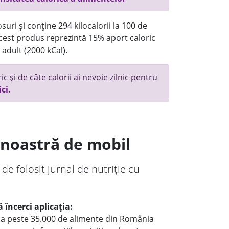
uri și conține 294 kilocalorii la 100 de
 acest produs reprezintă 15% aport caloric
 adult (2000 kCal).
c și de câte calorii ai nevoie zilnic pentru
ici.
a noastră de mobil
 de folosit jurnal de nutriție cu
 încerci aplicația:
le a peste 35.000 de alimente din România