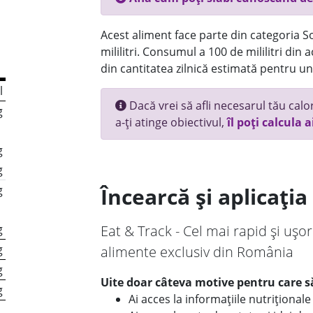
Acest aliment face parte din categoria Sos
mililitri. Consumul a 100 de mililitri din
din cantitatea zilnică estimată pentru un
l
Dacă vrei să afli necesarul tău calori
g
a-ți atinge obiectivul,
îl poți calcula a
g
g
g
Încearcă și aplicați
g
Eat & Track - Cel mai rapid și ușor
g
alimente exclusiv din România
g
Uite doar câteva motive pentru care să
g
Ai acces la informațiile nutriționa