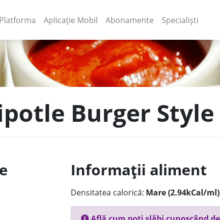
(current)
(current)
Platforma
Aplicație Mobil
Abonamente
Specialiști
ipotle Burger Style
le
Informații aliment
Densitatea calorică:
Mare (2.94kCal/ml)
Află cum poți slăbi cunoscând de