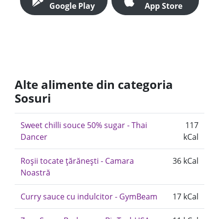
Google Play
App Store
Alte alimente din categoria
Sosuri
Sweet chilli souce 50% sugar - Thai
117
Dancer
kCal
Roșii tocate țărănești - Camara
36 kCal
Noastră
Curry sauce cu indulcitor - GymBeam
17 kCal