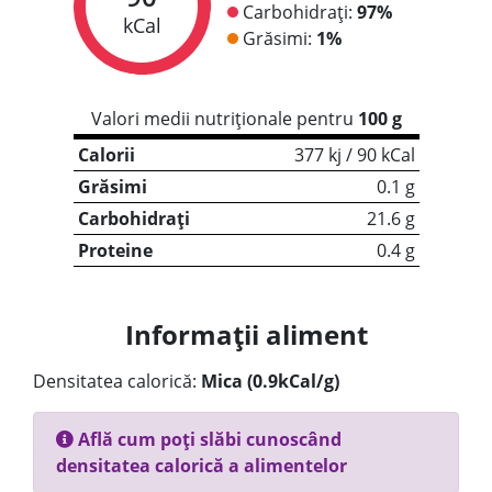
Carbohidrați:
97%
kCal
Grăsimi:
1%
Valori medii nutriționale pentru
100 g
Calorii
377 kj / 90 kCal
Grăsimi
0.1 g
Carbohidrați
21.6 g
Proteine
0.4 g
Informații aliment
Densitatea calorică:
Mica (0.9kCal/g)
Află cum poți slăbi cunoscând
densitatea calorică a alimentelor