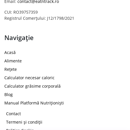
Email:
contact@eatntrack.ro
CUI: RO39757359
Registrul Comerțului: J12/1798/2021
Navigație
Acasă
Alimente
Rețete
Calculator necesar caloric
Calculator grăsime corporală
Blog
Manual Platformă Nutriționiști
Contact
Termeni și condiții