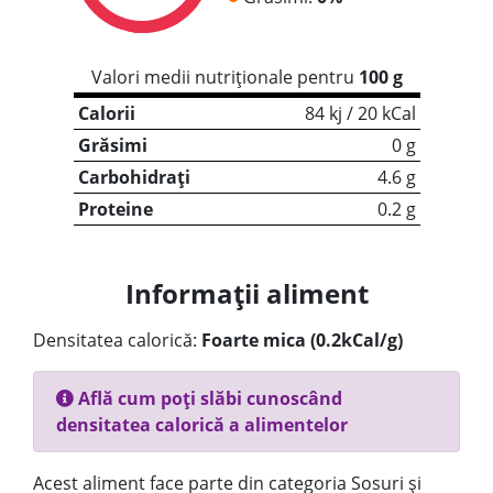
Valori medii nutriționale pentru
100 g
Calorii
84 kj / 20 kCal
Grăsimi
0 g
Carbohidrați
4.6 g
Proteine
0.2 g
Informații aliment
Densitatea calorică:
Foarte mica (0.2kCal/g)
Află cum poți slăbi cunoscând
densitatea calorică a alimentelor
Acest aliment face parte din categoria Sosuri și