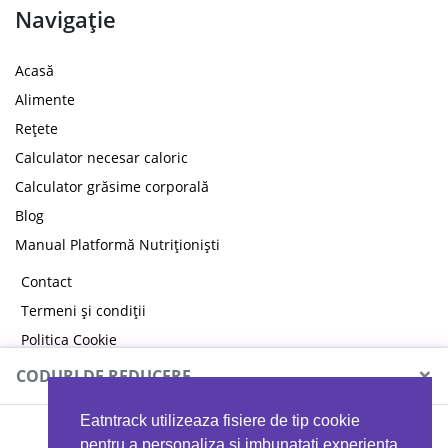
Navigație
Acasă
Alimente
Rețete
Calculator necesar caloric
Calculator grăsime corporală
Blog
Manual Platformă Nutriționiști
Contact
Termeni și condiții
Politica Cookie
Politica de confidențialitate
×
CODURI DE REDUCERE
Eatntrack utilizeaza fisiere de tip cookie
pentru a personaliza si imbunatati experienta