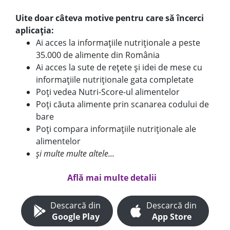
Uite doar câteva motive pentru care să încerci
aplicația:
Ai acces la informațiile nutriționale a peste
35.000 de alimente din România
Ai acces la sute de rețete și idei de mese cu
informațiile nutriționale gata completate
Poți vedea Nutri-Score-ul alimentelor
Poți căuta alimente prin scanarea codului de
bare
Poți compara informațiile nutriționale ale
alimentelor
și multe multe altele...
Află mai multe detalii
Descarcă din
Descarcă din
Google Play
App Store