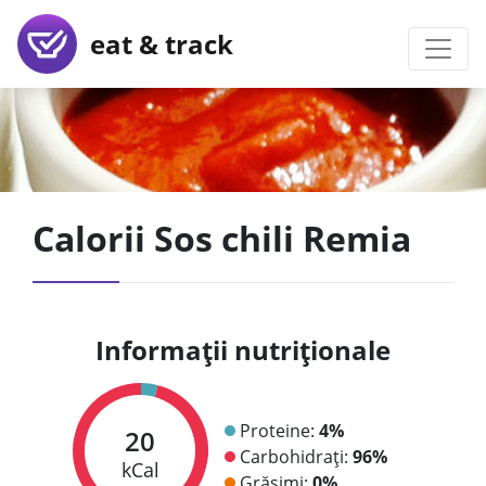
eat & track
Calorii Sos chili Remia
Informații nutriționale
Proteine:
4%
20
Carbohidrați:
96%
kCal
Grăsimi:
0%