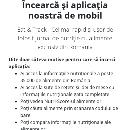
Încearcă și aplicația
noastră de mobil
Eat & Track - Cel mai rapid și ușor de
folosit jurnal de nutriție cu alimente
exclusiv din România
Uite doar câteva motive pentru care să încerci
aplicația:
Ai acces la informațiile nutriționale a peste
35.000 de alimente din România
Ai acces la sute de rețete și idei de mese cu
informațiile nutriționale gata completate
Poți vedea Nutri-Score-ul alimentelor
Poți căuta alimente prin scanarea codului de
bare
Poți compara informațiile nutriționale ale
alimentelor