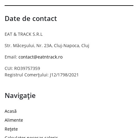
Date de contact
EAT & TRACK S.R.L
Str. Măceșului, Nr. 23A, Cluj-Napoca, Cluj
Email:
contact@eatntrack.ro
CUI: RO39757359
Registrul Comerțului: J12/1798/2021
Navigație
Acasă
Alimente
Rețete
Calculator necesar caloric