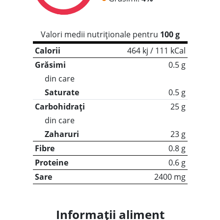
Valori medii nutriționale pentru
100 g
Calorii
464 kj / 111 kCal
Grăsimi
0.5 g
din care
Saturate
0.5 g
Carbohidrați
25 g
din care
Zaharuri
23 g
Fibre
0.8 g
Proteine
0.6 g
Sare
2400 mg
Informații aliment