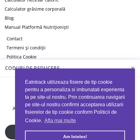
Calculator grăsime corporală
Blog
Manual Platformă Nutriționiști
Contact
Termeni și condiții
Politica Cookie
Politica de confidențialitate
×
CODURI DE REDUCERE
Eatntrack utilizeaza fisiere de tip cookie
MYPROTEIN
pentru a personaliza si imbunatati experienta
ta pe site-ul nostru. Prin continuarea navigarii
pe site-ul nostru confirmi acceptarea utilizarii
Ai
40%
reducere la orice comandă folosind codul
fisierelor de tip cookie conform Politicii de
EATTRACK
Cookie.
Afla mai multe
Profită acum
Am Inteles!