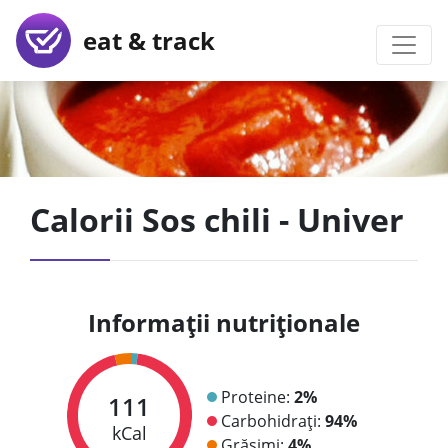
eat & track
Calorii Sos chili - Univer
Informații nutriționale
Proteine:
2%
111
Carbohidrați:
94%
kCal
Grăsimi:
4%