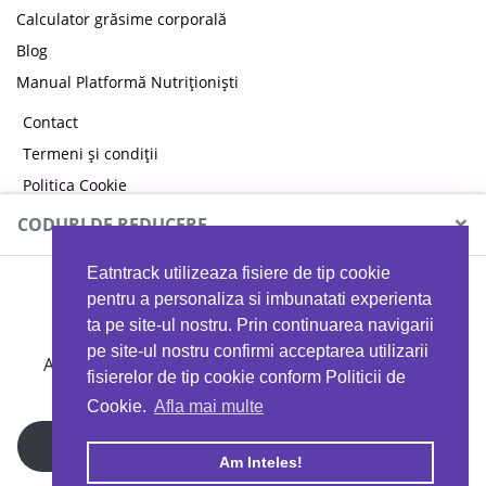
Calculator grăsime corporală
Blog
Manual Platformă Nutriționiști
Contact
Termeni și condiții
Politica Cookie
Politica de confidențialitate
×
CODURI DE REDUCERE
Eatntrack utilizeaza fisiere de tip cookie
MYPROTEIN
pentru a personaliza si imbunatati experienta
ta pe site-ul nostru. Prin continuarea navigarii
pe site-ul nostru confirmi acceptarea utilizarii
Ai
40%
reducere la orice comandă folosind codul
fisierelor de tip cookie conform Politicii de
EATTRACK
Cookie.
Afla mai multe
Profită acum
Am Inteles!
Copyright © 2026 EAT & TRACK S.R.L