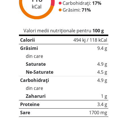
Carbohidrați:
17%
kCal
Grăsimi:
71%
Valori medii nutriționale pentru
100 g
Calorii
494 kj / 118 kCal
Grăsimi
9.4 g
din care
Saturate
4.9 g
Ne-Saturate
4.5 g
Carbohidrați
4.9 g
din care
Zaharuri
1 g
Proteine
3.4 g
Sare
1700 mg