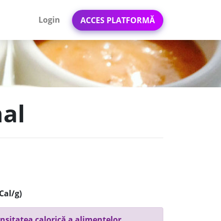
Login
ACCES PLATFORMĂ
nal
Cal/g)
nsitatea calorică a alimentelor