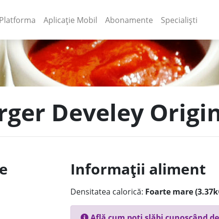
(current)
(current)
Platforma
Aplicație Mobil
Abonamente
Specialiști
urger Develey Origi
le
Informații aliment
Densitatea calorică:
Foarte mare (3.37k
Află cum poți slăbi cunoscând de