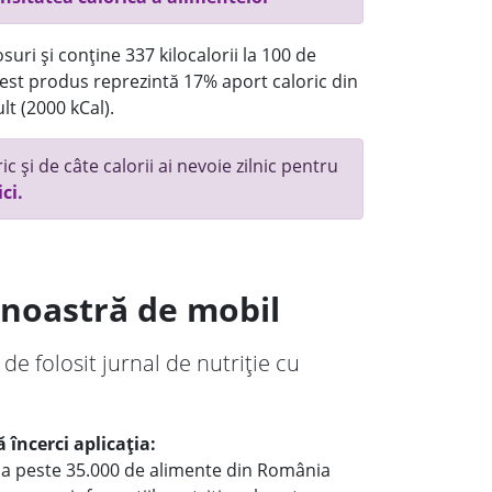
uri și conține 337 kilocalorii la 100 de
st produs reprezintă 17% aport caloric din
lt (2000 kCal).
c și de câte calorii ai nevoie zilnic pentru
ici.
a noastră de mobil
 de folosit jurnal de nutriție cu
 încerci aplicația:
le a peste 35.000 de alimente din România