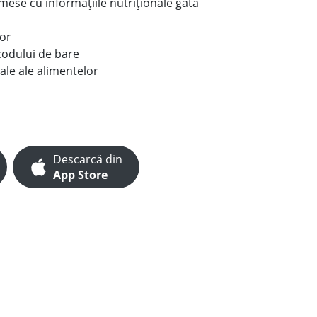
e mese cu informațiile nutriționale gata
lor
codului de bare
ale ale alimentelor
Descarcă din
App Store