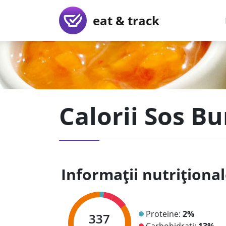
eat & track
Calorii Sos B
Informații nutriționa
Proteine:
2%
337
Carbohidrați:
13%