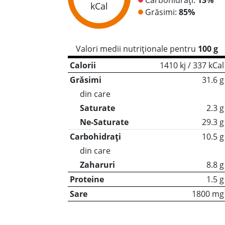
kCal
Grăsimi:
85%
Valori medii nutriționale pentru
100 g
Calorii
1410 kj / 337 kCal
Grăsimi
31.6 g
din care
Saturate
2.3 g
Ne-Saturate
29.3 g
Carbohidrați
10.5 g
din care
Zaharuri
8.8 g
Proteine
1.5 g
Sare
1800 mg