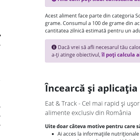
Acest aliment face parte din categoria Sos
grame. Consumul a 100 de grame din ace
cantitatea zilnică estimată pentru un adu
Dacă vrei să afli necesarul tău calori
a-ți atinge obiectivul,
îl poți calcula a
Încearcă și aplicați
Eat & Track - Cel mai rapid și ușor
alimente exclusiv din România
Uite doar câteva motive pentru care să
Ai acces la informațiile nutriționa