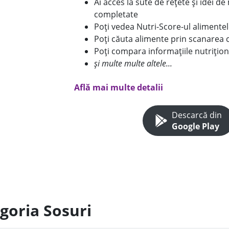
Ai acces la sute de rețete și idei d
completate
Poți vedea Nutri-Score-ul alimente
Poți căuta alimente prin scanarea 
Poți compara informațiile nutrițion
și multe multe altele...
Află mai multe detalii
Descarcă din
Google Play
goria Sosuri