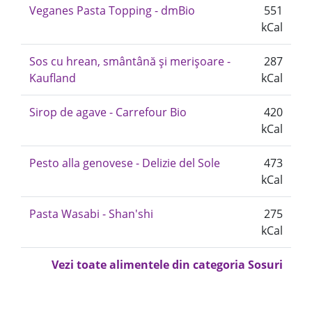
Veganes Pasta Topping - dmBio
551
kCal
Sos cu hrean, smântână și merișoare -
287
Kaufland
kCal
Sirop de agave - Carrefour Bio
420
kCal
Pesto alla genovese - Delizie del Sole
473
kCal
Pasta Wasabi - Shan'shi
275
kCal
Vezi toate alimentele din categoria Sosuri