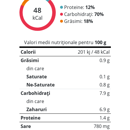
Proteine:
12%
48
Carbohidrați:
70%
kCal
Grăsimi:
18%
Valori medii nutriționale pentru
100 g
Calorii
201 kj / 48 kCal
Grăsimi
0.9 g
din care
Saturate
0.1 g
Ne-Saturate
0.8 g
Carbohidrați
7.9 g
din care
Zaharuri
6.9 g
Proteine
1.4 g
Sare
780 mg