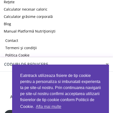
Rețete
Calculator necesar caloric
Calculator grăsime corporală
Blog
Manual Platformă Nutriționiști
Contact
Termeni și condiții
Politica Cookie
Politica de confidențialitate
×
CODURI DE REDUCERE
Eatntrack utilizeaza fisiere de tip cookie
MYPROTEIN
pentru a personaliza si imbunatati experienta
ta pe site-ul nostru. Prin continuarea navigarii
pe site-ul nostru confirmi acceptarea utilizarii
Ai
40%
reducere la orice comandă folosind codul
fisierelor de tip cookie conform Politicii de
EATTRACK
Cookie.
Afla mai multe