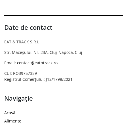
Date de contact
EAT & TRACK S.R.L
Str. Măceșului, Nr. 23A, Cluj-Napoca, Cluj
Email:
contact@eatntrack.ro
CUI: RO39757359
Registrul Comerțului: J12/1798/2021
Navigație
Acasă
Alimente