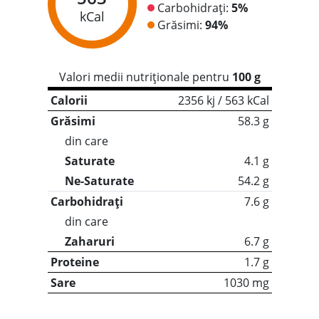
Carbohidrați:
5%
kCal
Grăsimi:
94%
Valori medii nutriționale pentru
100 g
Calorii
2356 kj / 563 kCal
Grăsimi
58.3 g
din care
Saturate
4.1 g
Ne-Saturate
54.2 g
Carbohidrați
7.6 g
din care
Zaharuri
6.7 g
Proteine
1.7 g
Sare
1030 mg