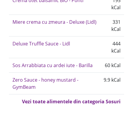
Crema otet balsamic BIO - Ponti
195
kCal
Miere crema cu zmeura - Deluxe (Lidl)
331
kCal
Deluxe Truffle Sauce - Lidl
444
kCal
Sos Arrabbiata cu ardei iute - Barilla
60 kCal
Zero Sauce - honey mustard -
9.9 kCal
GymBeam
Vezi toate alimentele din categoria Sosuri