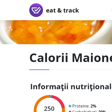
eat & track
Calorii Maion
Informații nutriționa
Proteine:
2%
250
Carbohidrați:
20%