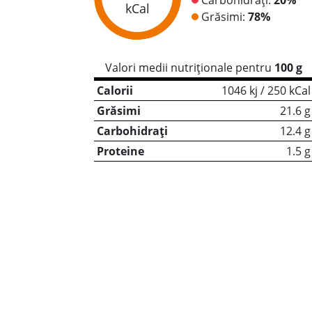
kCal
Grăsimi:
78%
Valori medii nutriționale pentru
100 g
Calorii
1046 kj / 250 kCal
Grăsimi
21.6 g
Carbohidrați
12.4 g
Proteine
1.5 g