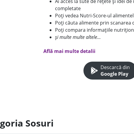
Ai acces la sute de rețete și idei d
completate
Poți vedea Nutri-Score-ul alimente
Poți căuta alimente prin scanarea 
Poți compara informațiile nutrițion
și multe multe altele...
Află mai multe detalii
Descarcă din
Google Play
goria Sosuri