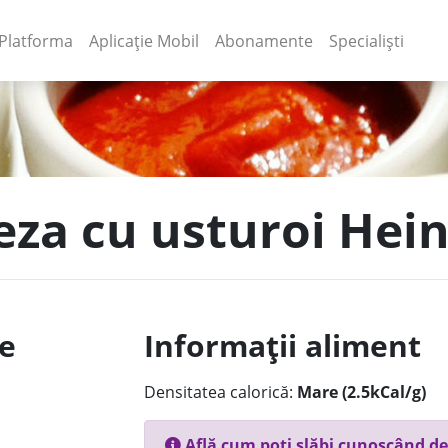
(current)
(current)
Platforma
Aplicație Mobil
Abonamente
Specialiști
eza cu usturoi Hei
le
Informații aliment
Densitatea calorică:
Mare (2.5kCal/g)
Află cum poți slăbi cunoscând de