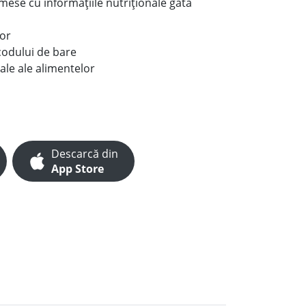
e mese cu informațiile nutriționale gata
lor
codului de bare
ale ale alimentelor
Descarcă din
App Store