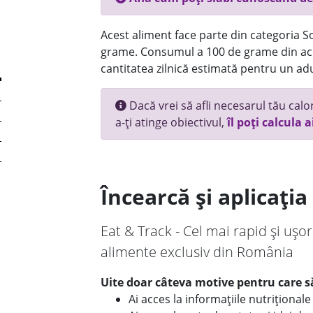
Acest aliment face parte din categoria Sos
grame. Consumul a 100 de grame din ace
cantitatea zilnică estimată pentru un adu
Dacă vrei să afli necesarul tău calori
a-ți atinge obiectivul,
îl poți calcula a
Încearcă și aplicați
Eat & Track - Cel mai rapid și ușor
alimente exclusiv din România
Uite doar câteva motive pentru care să
Ai acces la informațiile nutriționa