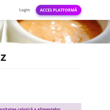
Login
ACCES PLATFORMĂ
nz
nsitatea calorică a alimentelor