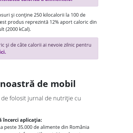
uri și conține 250 kilocalorii la 100 de
st produs reprezintă 12% aport caloric din
lt (2000 kCal).
c și de câte calorii ai nevoie zilnic pentru
ici.
a noastră de mobil
 de folosit jurnal de nutriție cu
 încerci aplicația:
le a peste 35.000 de alimente din România