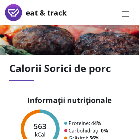
eat & track
Calorii Sorici de porc
Informații nutriționale
Proteine:
44%
563
Carbohidrați:
0%
kCal
Grăsimi:
56%