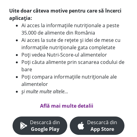
Uite doar câteva motive pentru care să încerci
aplicația:
Ai acces la informațiile nutriționale a peste
35.000 de alimente din România
Ai acces la sute de rețete și idei de mese cu
informațiile nutriționale gata completate
Poți vedea Nutri-Score-ul alimentelor
Poți căuta alimente prin scanarea codului de
bare
Poți compara informațiile nutriționale ale
alimentelor
și multe multe altele...
Află mai multe detalii
Descarcă din
Descarcă din
Google Play
App Store