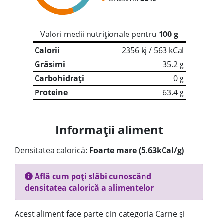
Valori medii nutriționale pentru
100 g
Calorii
2356 kj / 563 kCal
Grăsimi
35.2 g
Carbohidrați
0 g
Proteine
63.4 g
Informații aliment
Densitatea calorică:
Foarte mare (5.63kCal/g)
Află cum poți slăbi cunoscând
densitatea calorică a alimentelor
Acest aliment face parte din categoria Carne și