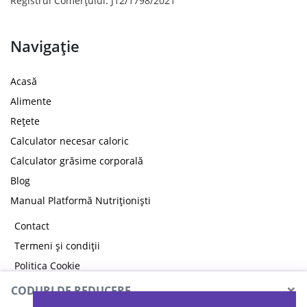
Registrul Comerțului: J12/1798/2021
Navigație
Acasă
Alimente
Rețete
Calculator necesar caloric
Calculator grăsime corporală
Blog
Manual Platformă Nutriționiști
Contact
Termeni și condiții
Politica Cookie
Politica de confidențialitate
×
CODURI DE REDUCERE