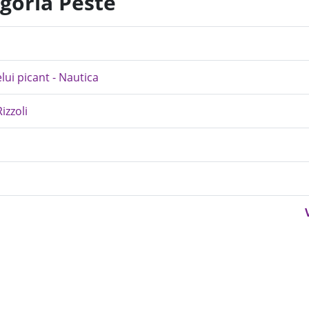
egoria Peste
lui picant - Nautica
izzoli