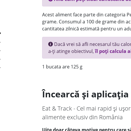
Acest aliment face parte din categoria Pes
grame. Consumul a 100 de grame din ace
cantitatea zilnică estimată pentru un adu
Dacă vrei să afli necesarul tău calori
a-ți atinge obiectivul,
îl poți calcula a
1 bucata are 125 g
Încearcă și aplicați
Eat & Track - Cel mai rapid și ușor
alimente exclusiv din România
Uite doar câteva motive pentru care să