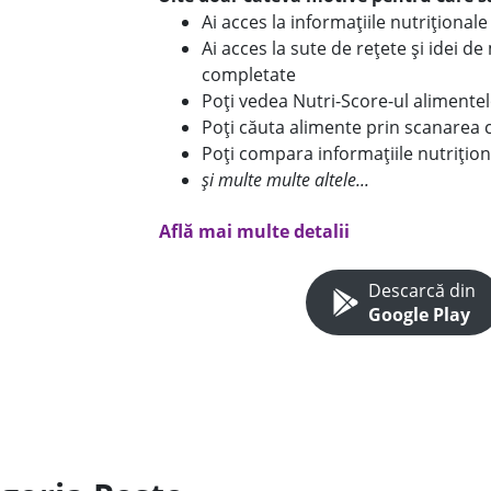
Ai acces la informațiile nutriționa
Ai acces la sute de rețete și idei d
completate
Poți vedea Nutri-Score-ul alimente
Poți căuta alimente prin scanarea 
Poți compara informațiile nutrițion
și multe multe altele...
Află mai multe detalii
Descarcă din
Google Play