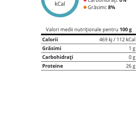
kCal
Grăsimi:
8%
Valori medii nutriționale pentru
100 g
Calorii
469 kj / 112 kCal
Grăsimi
1 g
Carbohidrați
0 g
Proteine
26 g