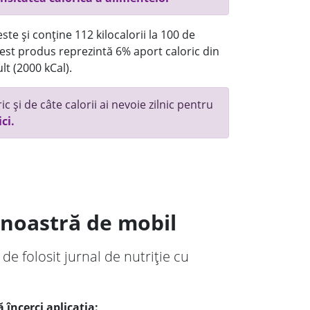
te și conține 112 kilocalorii la 100 de
st produs reprezintă 6% aport caloric din
lt (2000 kCal).
c și de câte calorii ai nevoie zilnic pentru
ici.
a noastră de mobil
 de folosit jurnal de nutriție cu
 încerci aplicația: