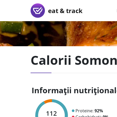
eat & track
Calorii Somon 
Informații nutriționa
Proteine:
92%
112
Carbohidrați:
0%