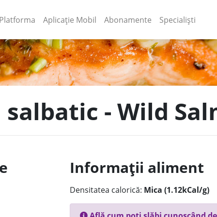
(current)
(current)
Platforma
Aplicație Mobil
Abonamente
Specialiști
salbatic - Wild Sal
le
Informații aliment
Densitatea calorică:
Mica (1.12kCal/g)
Află cum poți slăbi cunoscând de