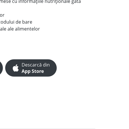
e mese cu informațiile nutriționale gata
lor
codului de bare
ale ale alimentelor
Descarcă din
App Store