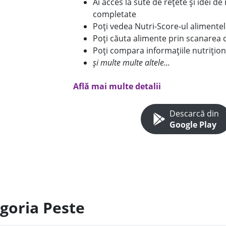
Ai acces la sute de rețete și idei d
completate
Poți vedea Nutri-Score-ul alimente
Poți căuta alimente prin scanarea 
Poți compara informațiile nutrițion
și multe multe altele...
Află mai multe detalii
Descarcă din
Google Play
egoria Peste