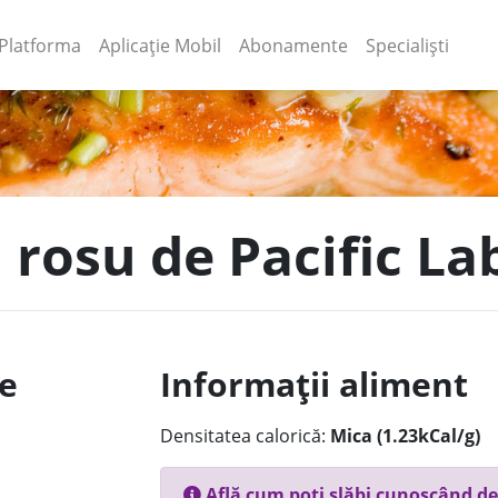
(current)
(current)
Platforma
Aplicație Mobil
Abonamente
Specialiști
 rosu de Pacific La
le
Informații aliment
Densitatea calorică:
Mica (1.23kCal/g)
Află cum poți slăbi cunoscând de