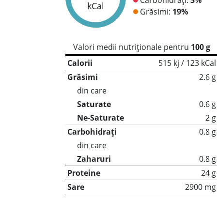
kCal
Grăsimi:
19%
Valori medii nutriționale pentru
100 g
Calorii
515 kj / 123 kCal
Grăsimi
2.6 g
din care
Saturate
0.6 g
Ne-Saturate
2 g
Carbohidrați
0.8 g
din care
Zaharuri
0.8 g
Proteine
24 g
Sare
2900 mg