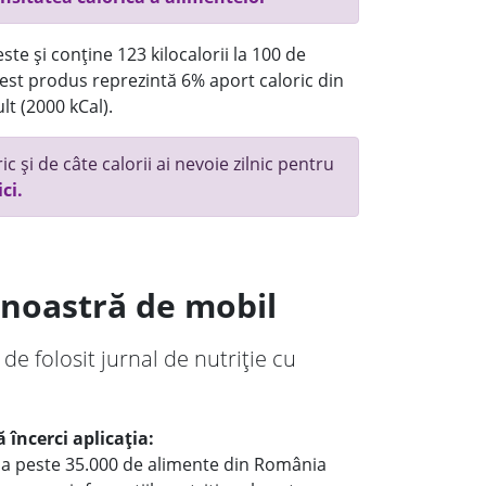
te și conține 123 kilocalorii la 100 de
st produs reprezintă 6% aport caloric din
lt (2000 kCal).
c și de câte calorii ai nevoie zilnic pentru
ici.
a noastră de mobil
 de folosit jurnal de nutriție cu
 încerci aplicația:
le a peste 35.000 de alimente din România