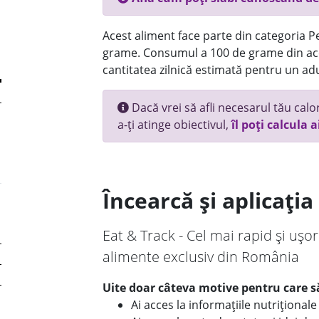
Acest aliment face parte din categoria Pes
grame. Consumul a 100 de grame din ace
cantitatea zilnică estimată pentru un adu
Dacă vrei să afli necesarul tău calori
a-ți atinge obiectivul,
îl poți calcula a
Încearcă și aplicați
Eat & Track - Cel mai rapid și ușor
alimente exclusiv din România
Uite doar câteva motive pentru care să
Ai acces la informațiile nutriționa