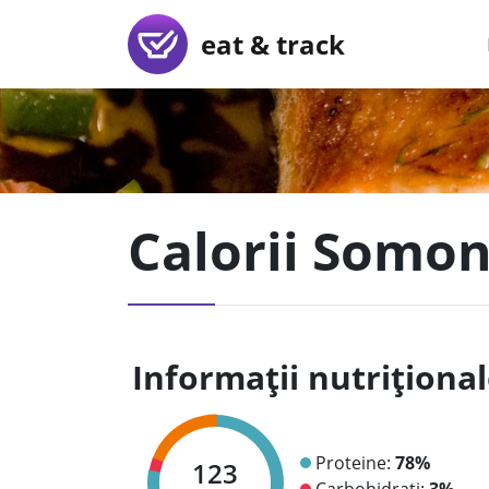
eat & track
Calorii Somon
Informații nutriționa
Proteine:
78%
123
Carbohidrați:
3%