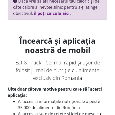
Dacă vrei să afli necesarul tău caloric și de
câte calorii ai nevoie zilnic pentru a-ți atinge
obiectivul,
îl poți calcula aici.
Încearcă și aplicația
noastră de mobil
Eat & Track - Cel mai rapid și ușor de
folosit jurnal de nutriție cu alimente
exclusiv din România
Uite doar câteva motive pentru care să încerci
aplicația:
Ai acces la informațiile nutriționale a peste
35.000 de alimente din România
Ai acces la sute de rețete și idei de mese cu