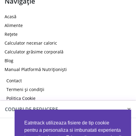
Navigație
Acasă
Alimente
Rețete
Calculator necesar caloric
Calculator grăsime corporală
Blog
Manual Platformă Nutriționiști
Contact
Termeni și condiții
Politica Cookie
Politica de confidențialitate
×
CODURI DE REDUCERE
Eatntrack utilizeaza fisiere de tip cookie
MYPROTEIN
pentru a personaliza si imbunatati experienta