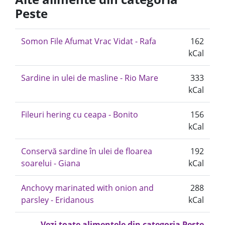
Peste
Somon File Afumat Vrac Vidat - Rafa
162
kCal
Sardine in ulei de masline - Rio Mare
333
kCal
Fileuri hering cu ceapa - Bonito
156
kCal
Conservă sardine în ulei de floarea
192
soarelui - Giana
kCal
Anchovy marinated with onion and
288
parsley - Eridanous
kCal
Vezi toate alimentele din categoria Peste