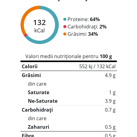
Proteine:
64%
132
Carbohidrați:
2%
kCal
Grăsimi:
34%
Valori medii nutriționale pentru
100 g
Calorii
552 kj / 132 kCal
Grăsimi
4.9 g
din care
Saturate
1 g
Ne-Saturate
3.9 g
Carbohidrați
0.7 g
din care
Zaharuri
0.5 g
Fibre
0.5 g