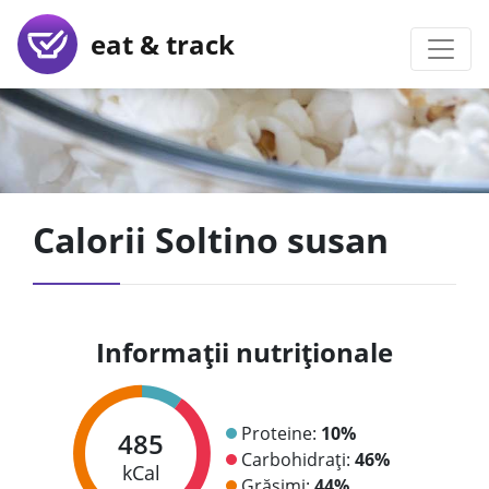
eat & track
Calorii Soltino susan
Informații nutriționale
Proteine:
10%
485
Carbohidrați:
46%
kCal
Grăsimi:
44%