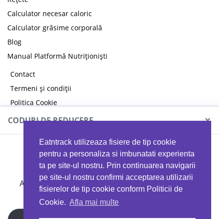
Calculator necesar caloric
Calculator grăsime corporală
Blog
Manual Platformă Nutriționiști
Contact
Termeni și condiții
Politica Cookie
Politica de confidențialitate
×
CODURI DE REDUCERE
Eatntrack utilizeaza fisiere de tip cookie
MYPROTEIN
pentru a personaliza si imbunatati experienta
ta pe site-ul nostru. Prin continuarea navigarii
pe site-ul nostru confirmi acceptarea utilizarii
Ai
40%
reducere la orice comandă folosind codul
fisierelor de tip cookie conform Politicii de
EATTRACK
Cookie.
Afla mai multe