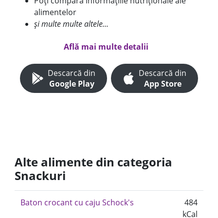
Poți compara informațiile nutriționale ale
alimentelor
și multe multe altele...
Află mai multe detalii
Descarcă din
Descarcă din
Google Play
App Store
Alte alimente din categoria
Snackuri
Baton crocant cu caju Schock's
484
kCal