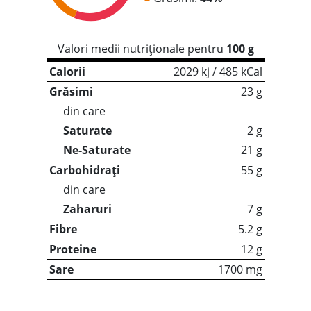
Valori medii nutriționale pentru
100 g
Calorii
2029 kj / 485 kCal
Grăsimi
23 g
din care
Saturate
2 g
Ne-Saturate
21 g
Carbohidrați
55 g
din care
Zaharuri
7 g
Fibre
5.2 g
Proteine
12 g
Sare
1700 mg