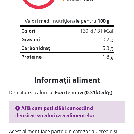
Valori medii nutriționale pentru
100 g
Calorii
130 kj / 31 kCal
Grăsimi
0.2 g
Carbohidrați
5.3 g
Proteine
1.8 g
Informații aliment
Densitatea calorică:
Foarte mica (0.31kCal/g)
Află cum poți slăbi cunoscând
densitatea calorică a alimentelor
Acest aliment face parte din categoria Cereale și