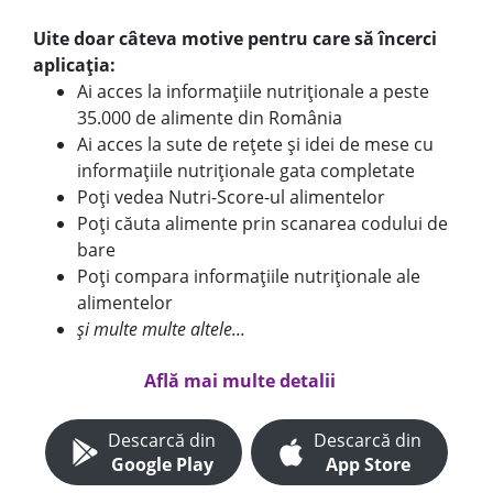
Uite doar câteva motive pentru care să încerci
aplicația:
Ai acces la informațiile nutriționale a peste
35.000 de alimente din România
Ai acces la sute de rețete și idei de mese cu
informațiile nutriționale gata completate
Poți vedea Nutri-Score-ul alimentelor
Poți căuta alimente prin scanarea codului de
bare
Poți compara informațiile nutriționale ale
alimentelor
și multe multe altele...
Află mai multe detalii
Descarcă din
Descarcă din
Google Play
App Store