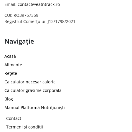
Email:
contact@eatntrack.ro
CUI: RO39757359
Registrul Comerțului: J12/1798/2021
Navigație
Acasă
Alimente
Rețete
Calculator necesar caloric
Calculator grăsime corporală
Blog
Manual Platformă Nutriționiști
Contact
Termeni și condiții