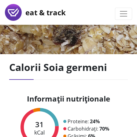
eat & track
Calorii Soia germeni
Informații nutriționale
Proteine:
24%
31
Carbohidrați:
70%
kCal
Grăsimi:
6%