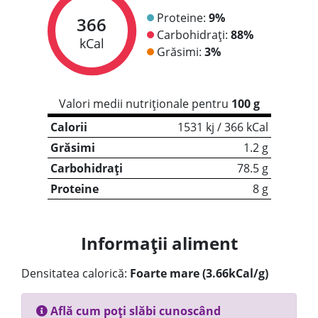
Proteine:
9%
366
Carbohidrați:
88%
kCal
Grăsimi:
3%
Valori medii nutriționale pentru
100 g
Calorii
1531 kj / 366 kCal
Grăsimi
1.2 g
Carbohidrați
78.5 g
Proteine
8 g
Informații aliment
Densitatea calorică:
Foarte mare (3.66kCal/g)
Află cum poți slăbi cunoscând