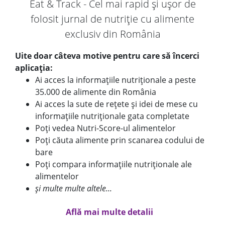
Eat & Track - Cel mai rapid și ușor de
folosit jurnal de nutriție cu alimente
exclusiv din România
Uite doar câteva motive pentru care să încerci
aplicația:
Ai acces la informațiile nutriționale a peste
35.000 de alimente din România
Ai acces la sute de rețete și idei de mese cu
informațiile nutriționale gata completate
Poți vedea Nutri-Score-ul alimentelor
Poți căuta alimente prin scanarea codului de
bare
Poți compara informațiile nutriționale ale
alimentelor
și multe multe altele...
Află mai multe detalii