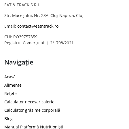
EAT & TRACK S.R.L
Str. Măceșului, Nr. 23A, Cluj-Napoca, Cluj
Email:
contact@eatntrack.ro
CUI: RO39757359
Registrul Comerțului: J12/1798/2021
Navigație
Acasă
Alimente
Rețete
Calculator necesar caloric
Calculator grăsime corporală
Blog
Manual Platformă Nutriționiști