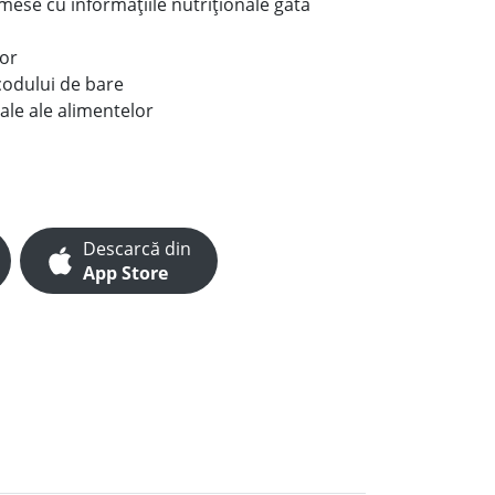
e mese cu informațiile nutriționale gata
lor
codului de bare
ale ale alimentelor
Descarcă din
App Store