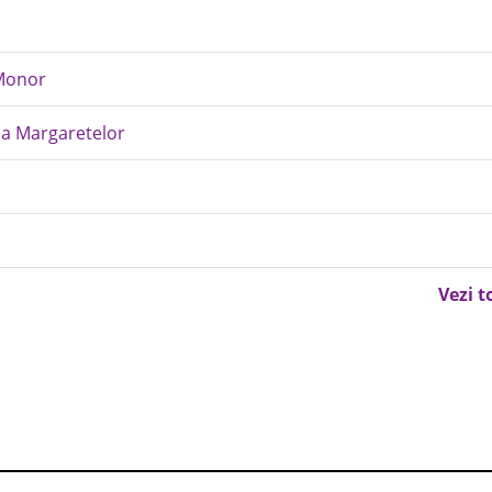
 Monor
ana Margaretelor
Vezi t