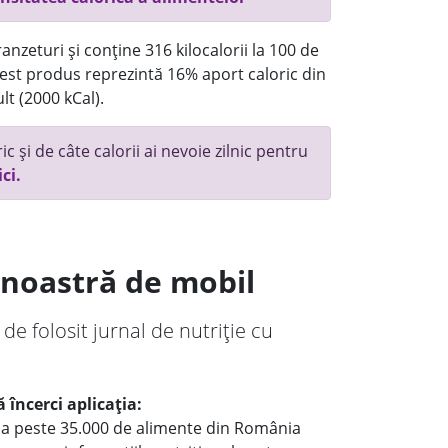
anzeturi și conține 316 kilocalorii la 100 de
st produs reprezintă 16% aport caloric din
lt (2000 kCal).
c și de câte calorii ai nevoie zilnic pentru
ici.
a noastră de mobil
 de folosit jurnal de nutriție cu
 încerci aplicația:
le a peste 35.000 de alimente din România