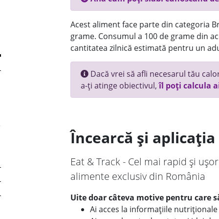
Acest aliment face parte din categoria Br
grame. Consumul a 100 de grame din ace
cantitatea zilnică estimată pentru un adu
Dacă vrei să afli necesarul tău calori
a-ți atinge obiectivul,
îl poți calcula a
Încearcă și aplicați
Eat & Track - Cel mai rapid și ușor
alimente exclusiv din România
Uite doar câteva motive pentru care să
Ai acces la informațiile nutriționa