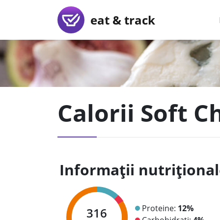
eat & track
Calorii Soft C
Informații nutriționa
Proteine:
12%
316
Carbohidrați:
4%