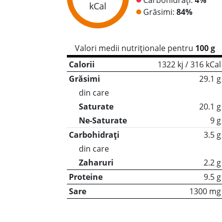
kCal
Grăsimi:
84%
Valori medii nutriționale pentru
100 g
Calorii
1322 kj / 316 kCal
Grăsimi
29.1 g
din care
Saturate
20.1 g
Ne-Saturate
9 g
Carbohidrați
3.5 g
din care
Zaharuri
2.2 g
Proteine
9.5 g
Sare
1300 mg