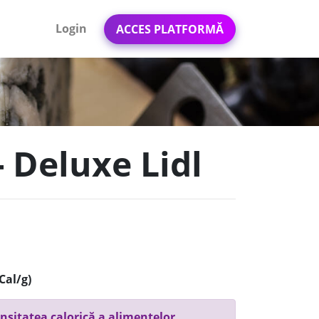
Login
ACCES PLATFORMĂ
- Deluxe Lidl
Cal/g)
nsitatea calorică a alimentelor