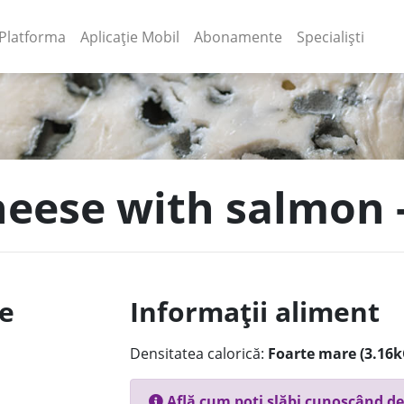
(current)
(current)
Platforma
Aplicație Mobil
Abonamente
Specialiști
heese with salmon 
le
Informații aliment
Densitatea calorică:
Foarte mare (3.16k
Află cum poți slăbi cunoscând de