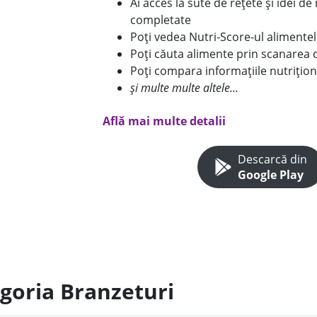
Ai acces la sute de rețete și idei d
completate
Poți vedea Nutri-Score-ul alimente
Poți căuta alimente prin scanarea 
Poți compara informațiile nutrițion
și multe multe altele...
Află mai multe detalii
Descarcă din
Google Play
egoria Branzeturi