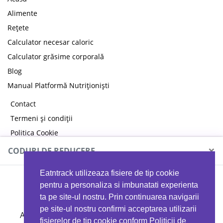
Alimente
Rețete
Calculator necesar caloric
Calculator grăsime corporală
Blog
Manual Platformă Nutriționiști
Contact
Termeni și condiții
Politica Cookie
Politica de confidențialitate
×
CODURI DE REDUCERE
Eatntrack utilizeaza fisiere de tip cookie
MYPROTEIN
pentru a personaliza si imbunatati experienta
ta pe site-ul nostru. Prin continuarea navigarii
pe site-ul nostru confirmi acceptarea utilizarii
Ai
40%
reducere la orice comandă folosind codul
fisierelor de tip cookie conform Politicii de