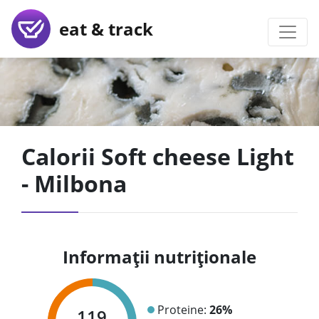
eat & track
Calorii Soft cheese Light
- Milbona
Informații nutriționale
Proteine:
26%
119