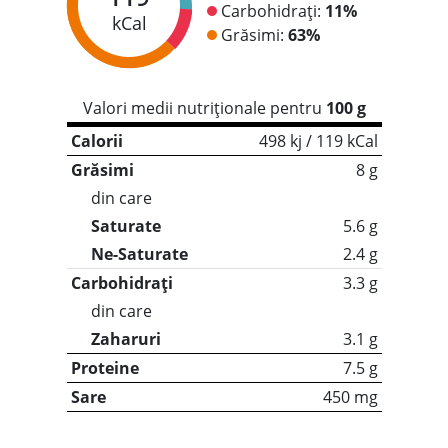
Carbohidrați:
11%
kCal
Grăsimi:
63%
Valori medii nutriționale pentru
100 g
Calorii
498 kj / 119 kCal
Grăsimi
8 g
din care
Saturate
5.6 g
Ne-Saturate
2.4 g
Carbohidrați
3.3 g
din care
Zaharuri
3.1 g
Proteine
7.5 g
Sare
450 mg