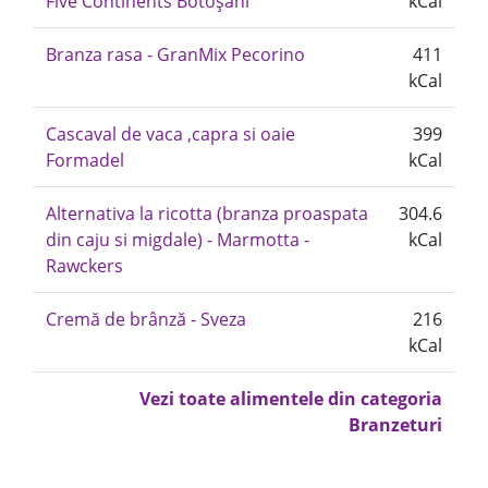
Five Continents Botoșani
kCal
Branza rasa - GranMix Pecorino
411
kCal
Cascaval de vaca ,capra si oaie
399
Formadel
kCal
Alternativa la ricotta (branza proaspata
304.6
din caju si migdale) - Marmotta -
kCal
Rawckers
Cremă de brânză - Sveza
216
kCal
Vezi toate alimentele din categoria
Branzeturi