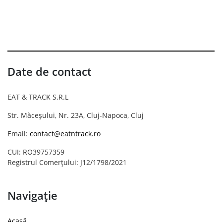
Date de contact
EAT & TRACK S.R.L
Str. Măceșului, Nr. 23A, Cluj-Napoca, Cluj
Email:
contact@eatntrack.ro
CUI: RO39757359
Registrul Comerțului: J12/1798/2021
Navigație
Acasă