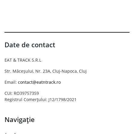
Date de contact
EAT & TRACK S.R.L
Str. Măceșului, Nr. 23A, Cluj-Napoca, Cluj
Email:
contact@eatntrack.ro
CUI: RO39757359
Registrul Comerțului: J12/1798/2021
Navigație