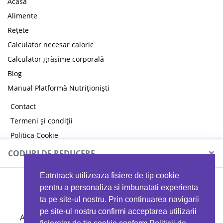
Acasă
Alimente
Rețete
Calculator necesar caloric
Calculator grăsime corporală
Blog
Manual Platformă Nutriționiști
Contact
Termeni și condiții
Politica Cookie
Politica de confidențialitate
×
CODURI DE REDUCERE
Eatntrack utilizeaza fisiere de tip cookie
MYPROTEIN
pentru a personaliza si imbunatati experienta
ta pe site-ul nostru. Prin continuarea navigarii
pe site-ul nostru confirmi acceptarea utilizarii
Ai
40%
reducere la orice comandă folosind codul