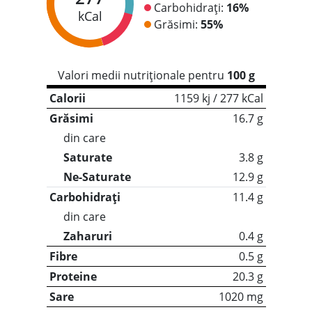
Carbohidrați:
16%
kCal
Grăsimi:
55%
Valori medii nutriționale pentru
100 g
Calorii
1159 kj / 277 kCal
Grăsimi
16.7 g
din care
Saturate
3.8 g
Ne-Saturate
12.9 g
Carbohidrați
11.4 g
din care
Zaharuri
0.4 g
Fibre
0.5 g
Proteine
20.3 g
Sare
1020 mg