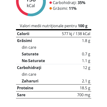
Carbohidrați:
35%
kCal
Grăsimi:
11%
Valori medii nutriționale pentru
100 g
Calorii
577 kj / 138 kCal
Grăsimi
1.8 g
din care
Saturate
0.7 g
Ne-Saturate
1.1 g
Carbohidrați
12 g
din care
Zaharuri
2.1 g
Proteine
18.5 g
Sare
700 mg