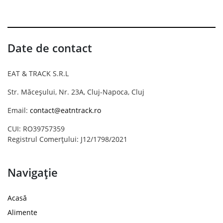
Date de contact
EAT & TRACK S.R.L
Str. Măceșului, Nr. 23A, Cluj-Napoca, Cluj
Email:
contact@eatntrack.ro
CUI: RO39757359
Registrul Comerțului: J12/1798/2021
Navigație
Acasă
Alimente