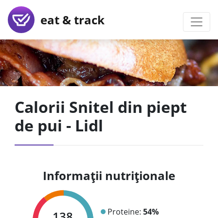
eat & track
Calorii Snitel din piept
de pui - Lidl
Informații nutriționale
Proteine:
54%
138