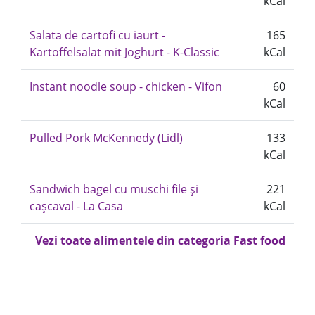
kCal
Salata de cartofi cu iaurt -
165
Kartoffelsalat mit Joghurt - K-Classic
kCal
Instant noodle soup - chicken - Vifon
60
kCal
Pulled Pork McKennedy (Lidl)
133
kCal
Sandwich bagel cu muschi file și
221
cașcaval - La Casa
kCal
Vezi toate alimentele din categoria Fast food