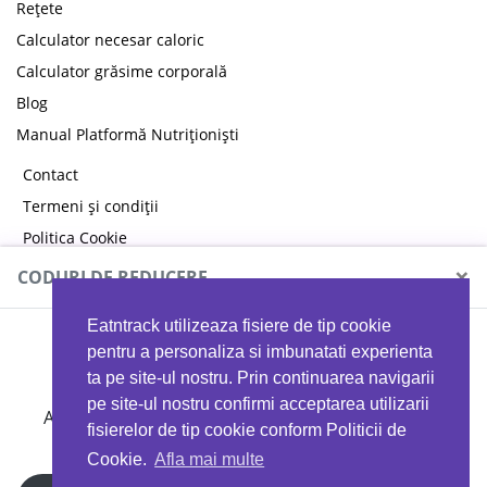
Rețete
Calculator necesar caloric
Calculator grăsime corporală
Blog
Manual Platformă Nutriționiști
Contact
Termeni și condiții
Politica Cookie
Politica de confidențialitate
×
CODURI DE REDUCERE
Eatntrack utilizeaza fisiere de tip cookie
MYPROTEIN
pentru a personaliza si imbunatati experienta
ta pe site-ul nostru. Prin continuarea navigarii
pe site-ul nostru confirmi acceptarea utilizarii
Ai
40%
reducere la orice comandă folosind codul
fisierelor de tip cookie conform Politicii de
EATTRACK
Cookie.
Afla mai multe