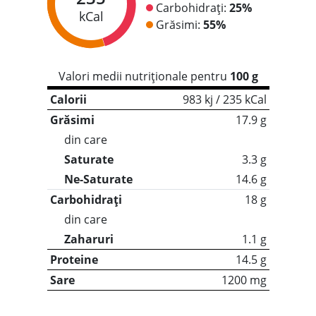
Carbohidrați:
25%
kCal
Grăsimi:
55%
Valori medii nutriționale pentru
100 g
Calorii
983 kj / 235 kCal
Grăsimi
17.9 g
din care
Saturate
3.3 g
Ne-Saturate
14.6 g
Carbohidrați
18 g
din care
Zaharuri
1.1 g
Proteine
14.5 g
Sare
1200 mg