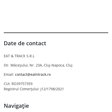
Date de contact
EAT & TRACK S.R.L
Str. Măceșului, Nr. 23A, Cluj-Napoca, Cluj
Email:
contact@eatntrack.ro
CUI: RO39757359
Registrul Comerțului: J12/1798/2021
Navigație