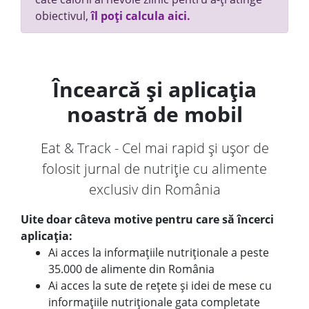
obiectivul,
îl poți calcula aici.
Încearcă și aplicația
noastră de mobil
Eat & Track - Cel mai rapid și ușor de
folosit jurnal de nutriție cu alimente
exclusiv din România
Uite doar câteva motive pentru care să încerci
aplicația:
Ai acces la informațiile nutriționale a peste
35.000 de alimente din România
Ai acces la sute de rețete și idei de mese cu
informațiile nutriționale gata completate