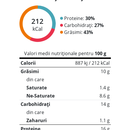
Proteine:
30%
212
Carbohidrați:
27%
kCal
Grăsimi:
43%
Valori medii nutriționale pentru
100 g
Calorii
887 kj / 212 kCal
Grăsimi
10 g
din care
Saturate
1.4 g
Ne-Saturate
8.6 g
Carbohidrați
14 g
din care
Zaharuri
1.1 g
Proteine
16 g