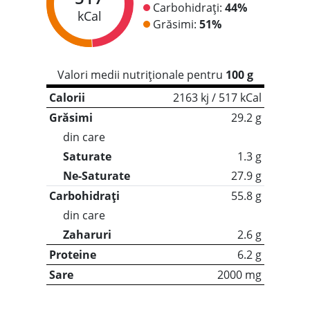
Carbohidrați:
44%
kCal
Grăsimi:
51%
Valori medii nutriționale pentru
100 g
Calorii
2163 kj / 517 kCal
Grăsimi
29.2 g
din care
Saturate
1.3 g
Ne-Saturate
27.9 g
Carbohidrați
55.8 g
din care
Zaharuri
2.6 g
Proteine
6.2 g
Sare
2000 mg