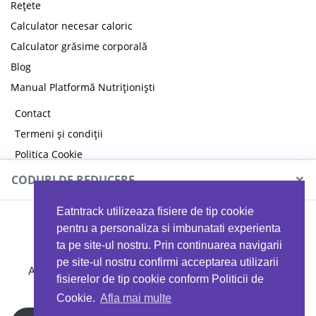
Rețete
Calculator necesar caloric
Calculator grăsime corporală
Blog
Manual Platformă Nutriționiști
Contact
Termeni și condiții
Politica Cookie
Politica de confidențialitate
×
CODURI DE REDUCERE
Eatntrack utilizeaza fisiere de tip cookie
MYPROTEIN
pentru a personaliza si imbunatati experienta
ta pe site-ul nostru. Prin continuarea navigarii
pe site-ul nostru confirmi acceptarea utilizarii
Ai
40%
reducere la orice comandă folosind codul
fisierelor de tip cookie conform Politicii de
EATTRACK
Cookie.
Afla mai multe