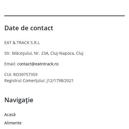
Date de contact
EAT & TRACK S.R.L
Str. Măceșului, Nr. 23A, Cluj-Napoca, Cluj
Email:
contact@eatntrack.ro
CUI: RO39757359
Registrul Comerțului: J12/1798/2021
Navigație
Acasă
Alimente