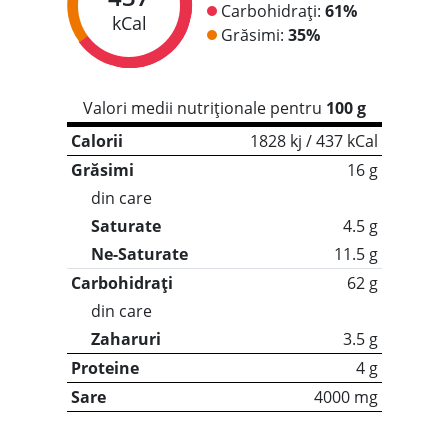
Carbohidrați:
61%
kCal
Grăsimi:
35%
Valori medii nutriționale pentru
100 g
Calorii
1828 kj / 437 kCal
Grăsimi
16 g
din care
Saturate
4.5 g
Ne-Saturate
11.5 g
Carbohidrați
62 g
din care
Zaharuri
3.5 g
Proteine
4 g
Sare
4000 mg