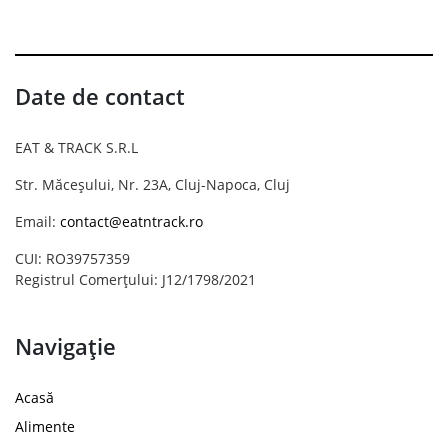
Date de contact
EAT & TRACK S.R.L
Str. Măceșului, Nr. 23A, Cluj-Napoca, Cluj
Email:
contact@eatntrack.ro
CUI: RO39757359
Registrul Comerțului: J12/1798/2021
Navigație
Acasă
Alimente