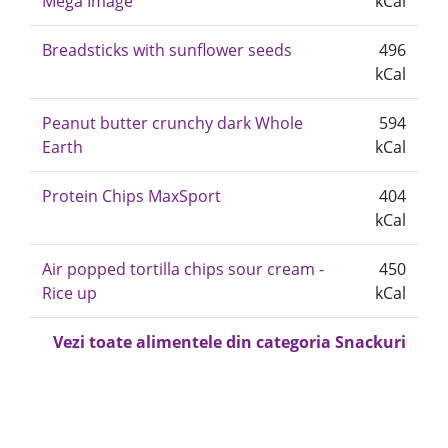
Mega Image
kCal
Breadsticks with sunflower seeds
496
kCal
Peanut butter crunchy dark Whole
594
Earth
kCal
Protein Chips MaxSport
404
kCal
Air popped tortilla chips sour cream -
450
Rice up
kCal
Vezi toate alimentele din categoria Snackuri