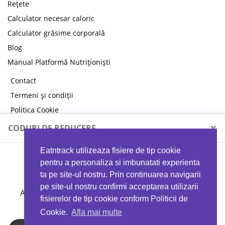
Rețete
Calculator necesar caloric
Calculator grăsime corporală
Blog
Manual Platformă Nutriționiști
Contact
Termeni și condiții
Politica Cookie
Politica de confidențialitate
×
CODURI DE REDUCERE
Eatntrack utilizeaza fisiere de tip cookie
MYPROTEIN
pentru a personaliza si imbunatati experienta
ta pe site-ul nostru. Prin continuarea navigarii
pe site-ul nostru confirmi acceptarea utilizarii
Ai
40%
reducere la orice comandă folosind codul
fisierelor de tip cookie conform Politicii de
EATTRACK
Cookie.
Afla mai multe