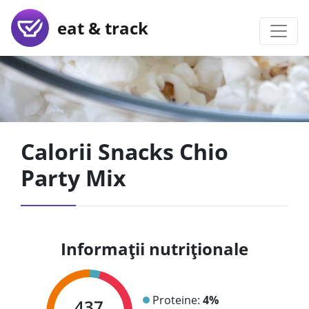
eat & track
Calorii Snacks Chio
Party Mix
Informații nutriționale
Proteine:
4%
437