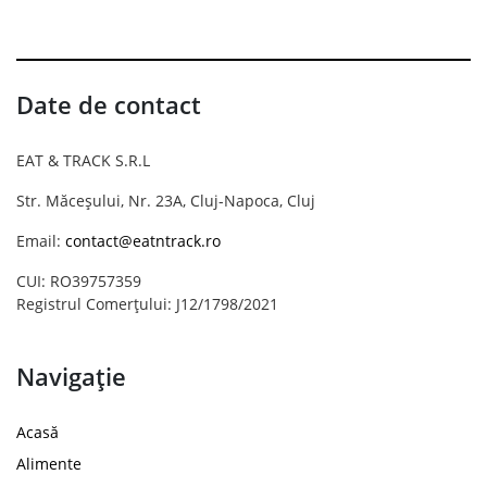
Date de contact
EAT & TRACK S.R.L
Str. Măceșului, Nr. 23A, Cluj-Napoca, Cluj
Email:
contact@eatntrack.ro
CUI: RO39757359
Registrul Comerțului: J12/1798/2021
Navigație
Acasă
Alimente