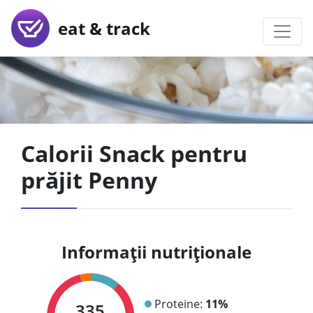
eat & track
Calorii Snack pentru
prăjit Penny
Informații nutriționale
Proteine:
11%
335