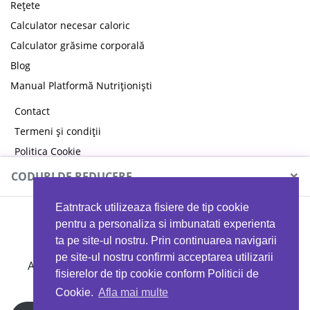
Rețete
Calculator necesar caloric
Calculator grăsime corporală
Blog
Manual Platformă Nutriționiști
Contact
Termeni și condiții
Politica Cookie
Politica de confidențialitate
×
CODURI DE REDUCERE
Eatntrack utilizeaza fisiere de tip cookie
MYPROTEIN
pentru a personaliza si imbunatati experienta
ta pe site-ul nostru. Prin continuarea navigarii
pe site-ul nostru confirmi acceptarea utilizarii
Ai
40%
reducere la orice comandă folosind codul
fisierelor de tip cookie conform Politicii de
EATTRACK
Cookie.
Afla mai multe