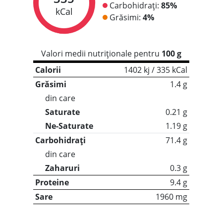
Carbohidrați:
85%
kCal
Grăsimi:
4%
Valori medii nutriționale pentru
100 g
Calorii
1402 kj / 335 kCal
Grăsimi
1.4 g
din care
Saturate
0.21 g
Ne-Saturate
1.19 g
Carbohidrați
71.4 g
din care
Zaharuri
0.3 g
Proteine
9.4 g
Sare
1960 mg