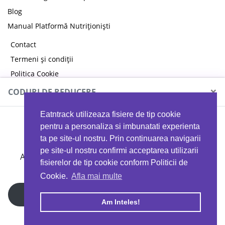
Blog
Manual Platformă Nutriționiști
Contact
Termeni și condiții
Politica Cookie
Politica de confidențialitate
×
CODURI DE REDUCERE
Eatntrack utilizeaza fisiere de tip cookie
MYPROTEIN
pentru a personaliza si imbunatati experienta
ta pe site-ul nostru. Prin continuarea navigarii
pe site-ul nostru confirmi acceptarea utilizarii
Ai
40%
reducere la orice comandă folosind codul
fisierelor de tip cookie conform Politicii de
EATTRACK
Cookie.
Afla mai multe
Profită acum
Am Inteles!
Copyright © 2026 EAT & TRACK S.R.L