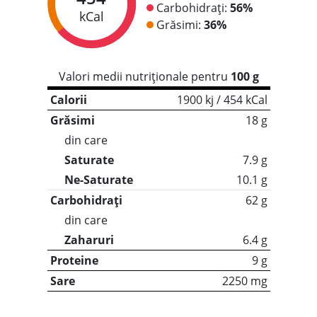
Carbohidrați:
56%
kCal
Grăsimi:
36%
Valori medii nutriționale pentru
100 g
Calorii
1900 kj / 454 kCal
Grăsimi
18 g
din care
Saturate
7.9 g
Ne-Saturate
10.1 g
Carbohidrați
62 g
din care
Zaharuri
6.4 g
Proteine
9 g
Sare
2250 mg