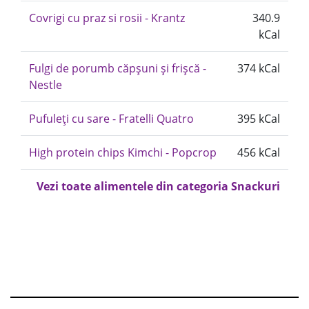
Covrigi cu praz si rosii - Krantz
340.9
kCal
Fulgi de porumb căpșuni și frișcă -
374 kCal
Nestle
Pufuleți cu sare - Fratelli Quatro
395 kCal
High protein chips Kimchi - Popcrop
456 kCal
Vezi toate alimentele din categoria Snackuri