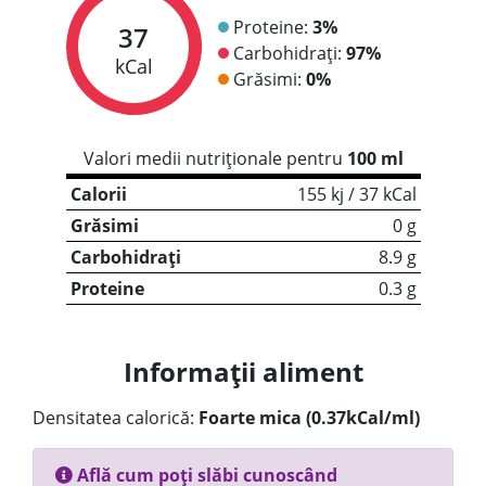
Proteine:
3%
37
Carbohidrați:
97%
kCal
Grăsimi:
0%
Valori medii nutriționale pentru
100 ml
Calorii
155 kj / 37 kCal
Grăsimi
0 g
Carbohidrați
8.9 g
Proteine
0.3 g
Informații aliment
Densitatea calorică:
Foarte mica (0.37kCal/ml)
Află cum poți slăbi cunoscând