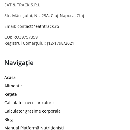
EAT & TRACK S.R.L
Str. Măceșului, Nr. 23A, Cluj-Napoca, Cluj
Email:
contact@eatntrack.ro
CUI: RO39757359
Registrul Comerțului: J12/1798/2021
Navigație
Acasă
Alimente
Rețete
Calculator necesar caloric
Calculator grăsime corporală
Blog
Manual Platformă Nutriționiști