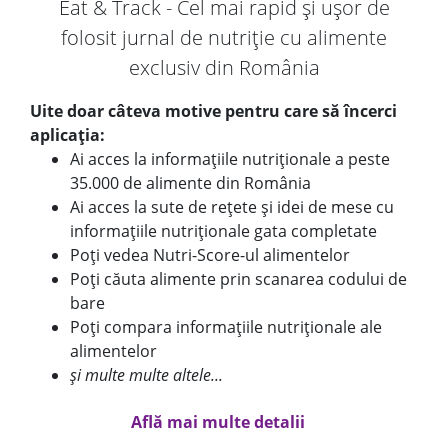
Eat & Track - Cel mai rapid și ușor de
folosit jurnal de nutriție cu alimente
exclusiv din România
Uite doar câteva motive pentru care să încerci
aplicația:
Ai acces la informațiile nutriționale a peste
35.000 de alimente din România
Ai acces la sute de rețete și idei de mese cu
informațiile nutriționale gata completate
Poți vedea Nutri-Score-ul alimentelor
Poți căuta alimente prin scanarea codului de
bare
Poți compara informațiile nutriționale ale
alimentelor
și multe multe altele...
Află mai multe detalii