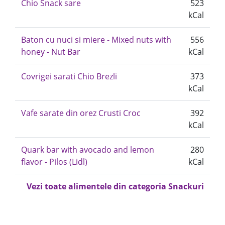
Chio Snack sare
523
kCal
Baton cu nuci si miere - Mixed nuts with
556
honey - Nut Bar
kCal
Covrigei sarati Chio Brezli
373
kCal
Vafe sarate din orez Crusti Croc
392
kCal
Quark bar with avocado and lemon
280
flavor - Pilos (Lidl)
kCal
Vezi toate alimentele din categoria Snackuri