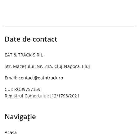
Date de contact
EAT & TRACK S.R.L
Str. Măceșului, Nr. 23A, Cluj-Napoca, Cluj
Email:
contact@eatntrack.ro
CUI: RO39757359
Registrul Comerțului: J12/1798/2021
Navigație
Acasă