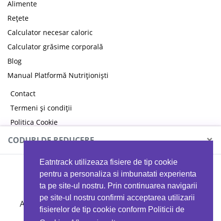
Alimente
Rețete
Calculator necesar caloric
Calculator grăsime corporală
Blog
Manual Platformă Nutriționiști
Contact
Termeni și condiții
Politica Cookie
Politica de confidențialitate
×
CODURI DE REDUCERE
Eatntrack utilizeaza fisiere de tip cookie
MYPROTEIN
pentru a personaliza si imbunatati experienta
ta pe site-ul nostru. Prin continuarea navigarii
pe site-ul nostru confirmi acceptarea utilizarii
Ai
40%
reducere la orice comandă folosind codul
fisierelor de tip cookie conform Politicii de
EATTRACK