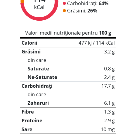
Carbohidrați:
64%
kCal
Grăsimi:
26%
Valori medii nutriționale pentru
100 g
Calorii
477 kj / 114 kCal
Grăsimi
3.2 g
din care
Saturate
0.8 g
Ne-Saturate
2.4 g
Carbohidrați
17.7 g
din care
Zaharuri
6.1 g
Fibre
1.3 g
Proteine
2.9 g
Sare
10 mg