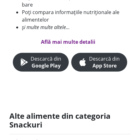
bare
Poți compara informațiile nutriționale ale
alimentelor
și multe multe altele...
Află mai multe detalii
Descarcă din
Descarcă din
Google Play
App Store
Alte alimente din categoria
Snackuri