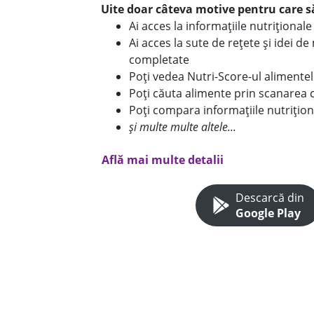
Uite doar câteva motive pentru care să
Ai acces la informațiile nutriționa
Ai acces la sute de rețete și idei d
completate
Poți vedea Nutri-Score-ul alimente
Poți căuta alimente prin scanarea 
Poți compara informațiile nutrițion
și multe multe altele...
Află mai multe detalii
Descarcă din
Google Play