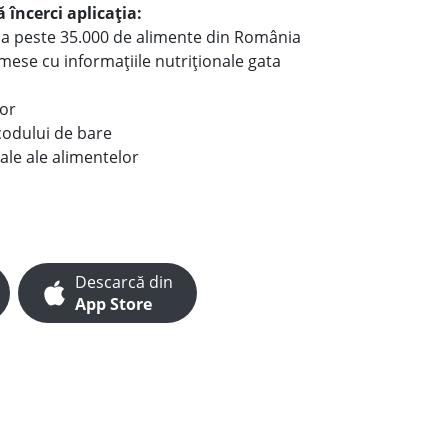
 încerci aplicația:
le a peste 35.000 de alimente din România
e mese cu informațiile nutriționale gata
lor
codului de bare
ale ale alimentelor
Descarcă din
App Store