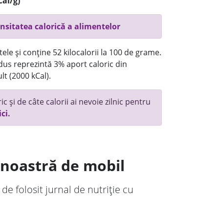
Cal/g)
nsitatea calorică a alimentelor
ele și conține 52 kilocalorii la 100 de grame.
us reprezintă 3% aport caloric din
lt (2000 kCal).
c și de câte calorii ai nevoie zilnic pentru
ici.
a noastră de mobil
 de folosit jurnal de nutriție cu