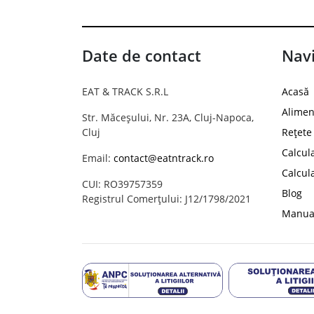
Date de contact
Navi
EAT & TRACK S.R.L
Acasă
Alimen
Str. Măceșului, Nr. 23A, Cluj-Napoca,
Cluj
Rețete
Calcul
Email:
contact@eatntrack.ro
Calcul
CUI: RO39757359
Blog
Registrul Comerțului: J12/1798/2021
Manual