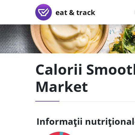
eat & track
Calorii Smooth
Market
Informații nutriționa