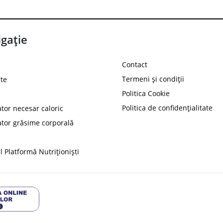
gație
Contact
Termeni și condiții
te
Politica Cookie
Politica de confidențialitate
ator necesar caloric
PROT
ator grăsime corporală
Ai
10%
reducere la
folosind codul
 Platformă Nutriționiști
Profită 