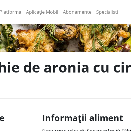
(current)
(current)
Platforma
Aplicație Mobil
Abonamente
Specialiști
ie de aronia cu cir
le
Informații aliment