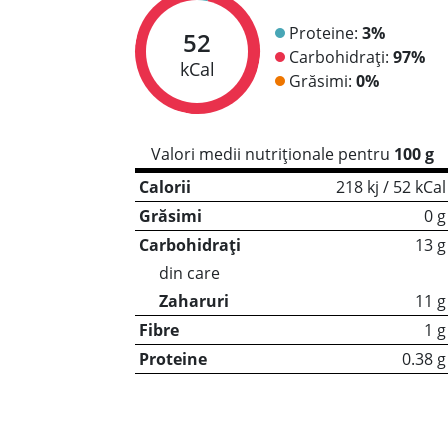
Proteine:
3%
52
Carbohidrați:
97%
kCal
Grăsimi:
0%
Valori medii nutriționale pentru
100 g
Calorii
218 kj / 52 kCal
Grăsimi
0 g
Carbohidrați
13 g
din care
Zaharuri
11 g
Fibre
1 g
Proteine
0.38 g