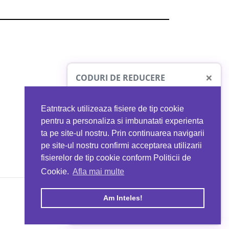
×
CODURI DE REDUCERE
Eatntrack utilizeaza fisiere de tip cookie
O41
MYPROTEIN
pentru a personaliza si imbunatati experienta
ta pe site-ul nostru. Prin continuarea navigarii
 orice comandă
Ai
40%
reducere la orice comandă
pe site-ul nostru confirmi acceptarea utilizarii
EATNTRACK
folosind codul
EATTRACK
fisierelor de tip cookie conform Politicii de
Cookie.
Afla mai multe
acum
Profită acum
Am Inteles!
Copyright © 2026 EAT & TRACK S.R.L