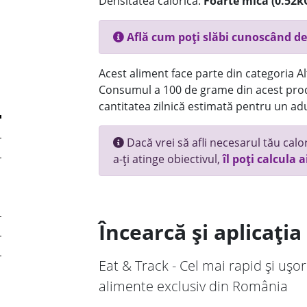
Densitatea calorică:
Foarte mica (0.52k
Află cum poți slăbi cunoscând de
Acest aliment face parte din categoria Alt
Consumul a 100 de grame din acest prod
cantitatea zilnică estimată pentru un adu
Dacă vrei să afli necesarul tău calori
a-ți atinge obiectivul,
îl poți calcula a
Încearcă și aplicați
Eat & Track - Cel mai rapid și ușor
alimente exclusiv din România