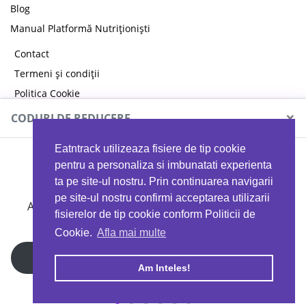
Blog
Manual Platformă Nutriționiști
Contact
Termeni și condiții
Politica Cookie
Politica de confidențialitate
×
CODURI DE REDUCERE
Eatntrack utilizeaza fisiere de tip cookie
MYPROTEIN
pentru a personaliza si imbunatati experienta
ta pe site-ul nostru. Prin continuarea navigarii
pe site-ul nostru confirmi acceptarea utilizarii
Ai
40%
reducere la orice comandă folosind codul
fisierelor de tip cookie conform Politicii de
EATTRACK
Cookie.
Afla mai multe
Profită acum
Am Inteles!
Copyright © 2026 EAT & TRACK S.R.L