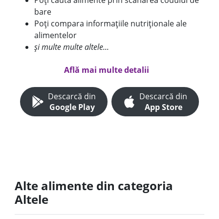
Poți căuta alimente prin scanarea codului de
bare
Poți compara informațiile nutriționale ale
alimentelor
și multe multe altele...
Află mai multe detalii
Descarcă din
Descarcă din
Google Play
App Store
Alte alimente din categoria
Altele