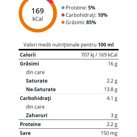
Proteine:
5%
169
Carbohidrați:
10%
kCal
Grăsimi:
85%
Valori medii nutriționale pentru
100 ml
Calorii
707 kj / 169 kCal
Grăsimi
16 g
din care
Saturate
2.2 g
Ne-Saturate
13.8 g
Carbohidrați
4.1 g
din care
Zaharuri
3 g
Proteine
2.2 g
Sare
150 mg