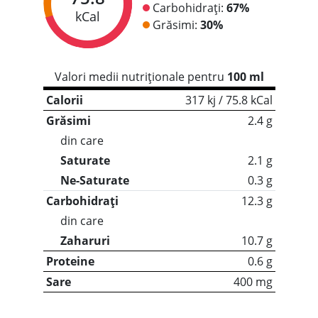
Carbohidrați:
67%
kCal
Grăsimi:
30%
Valori medii nutriționale pentru
100 ml
Calorii
317 kj / 75.8 kCal
Grăsimi
2.4 g
din care
Saturate
2.1 g
Ne-Saturate
0.3 g
Carbohidrați
12.3 g
din care
Zaharuri
10.7 g
Proteine
0.6 g
Sare
400 mg