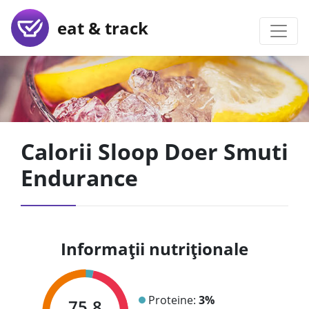
eat & track
Calorii Sloop Doer Smuti
Endurance
Informații nutriționale
Proteine:
3%
75.8