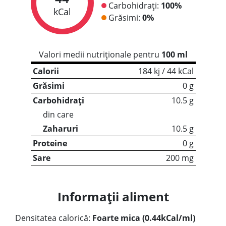
Carbohidrați:
100%
kCal
Grăsimi:
0%
Valori medii nutriționale pentru
100 ml
Calorii
184 kj / 44 kCal
Grăsimi
0 g
Carbohidrați
10.5 g
din care
Zaharuri
10.5 g
Proteine
0 g
Sare
200 mg
Informații aliment
Densitatea calorică:
Foarte mica (0.44kCal/ml)