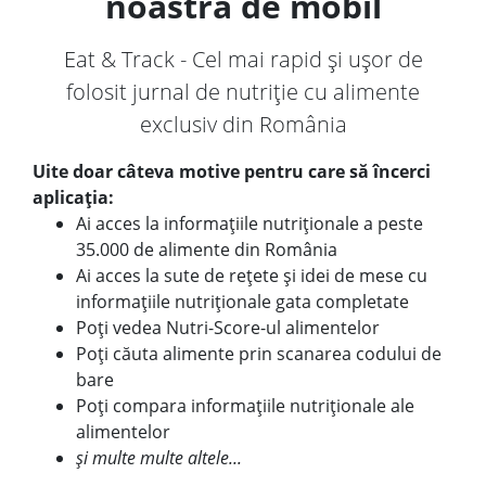
noastră de mobil
Eat & Track - Cel mai rapid și ușor de
folosit jurnal de nutriție cu alimente
exclusiv din România
Uite doar câteva motive pentru care să încerci
aplicația:
Ai acces la informațiile nutriționale a peste
35.000 de alimente din România
Ai acces la sute de rețete și idei de mese cu
informațiile nutriționale gata completate
Poți vedea Nutri-Score-ul alimentelor
Poți căuta alimente prin scanarea codului de
bare
Poți compara informațiile nutriționale ale
alimentelor
și multe multe altele...