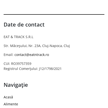
Date de contact
EAT & TRACK S.R.L
Str. Măceșului, Nr. 23A, Cluj-Napoca, Cluj
Email:
contact@eatntrack.ro
CUI: RO39757359
Registrul Comerțului: J12/1798/2021
Navigație
Acasă
Alimente