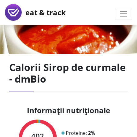
eat & track
Calorii Sirop de curmale
- dmBio
Informații nutriționale
Proteine:
2%
402