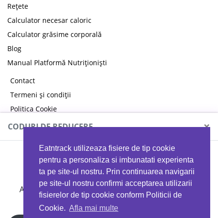
Rețete
Calculator necesar caloric
Calculator grăsime corporală
Blog
Manual Platformă Nutriționiști
Contact
Termeni și condiții
Politica Cookie
Politica de confidențialitate
×
CODURI DE REDUCERE
Eatntrack utilizeaza fisiere de tip cookie
MYPROTEIN
pentru a personaliza si imbunatati experienta
ta pe site-ul nostru. Prin continuarea navigarii
pe site-ul nostru confirmi acceptarea utilizarii
Ai
40%
reducere la orice comandă folosind codul
fisierelor de tip cookie conform Politicii de
EATTRACK
Cookie.
Afla mai multe