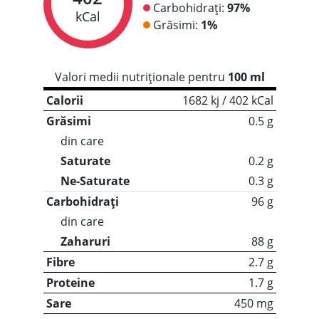
Carbohidrați:
97%
kCal
Grăsimi:
1%
Valori medii nutriționale pentru
100 ml
Calorii
1682 kj / 402 kCal
Grăsimi
0.5 g
din care
Saturate
0.2 g
Ne-Saturate
0.3 g
Carbohidrați
96 g
din care
Zaharuri
88 g
Fibre
2.7 g
Proteine
1.7 g
Sare
450 mg