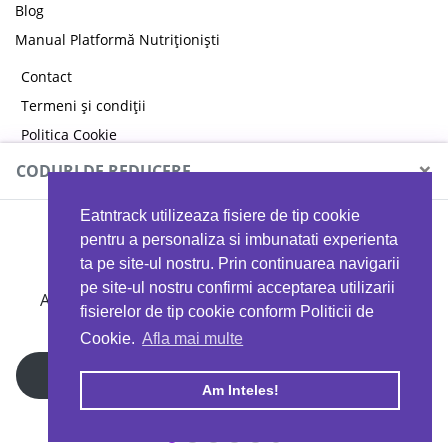
Blog
Manual Platformă Nutriționiști
Contact
Termeni și condiții
Politica Cookie
Politica de confidențialitate
×
CODURI DE REDUCERE
Eatntrack utilizeaza fisiere de tip cookie
MYPROTEIN
pentru a personaliza si imbunatati experienta
ta pe site-ul nostru. Prin continuarea navigarii
pe site-ul nostru confirmi acceptarea utilizarii
Ai
40%
reducere la orice comandă folosind codul
fisierelor de tip cookie conform Politicii de
EATTRACK
Cookie.
Afla mai multe
Profită acum
Am Inteles!
Copyright © 2026 EAT & TRACK S.R.L