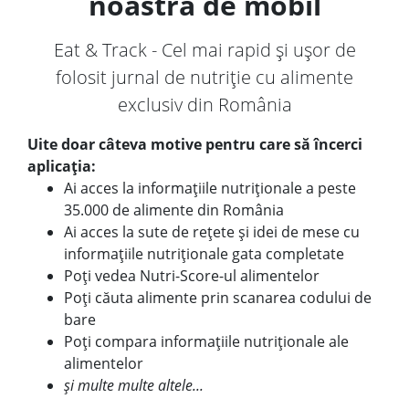
noastră de mobil
Eat & Track - Cel mai rapid și ușor de
folosit jurnal de nutriție cu alimente
exclusiv din România
Uite doar câteva motive pentru care să încerci
aplicația:
Ai acces la informațiile nutriționale a peste
35.000 de alimente din România
Ai acces la sute de rețete și idei de mese cu
informațiile nutriționale gata completate
Poți vedea Nutri-Score-ul alimentelor
Poți căuta alimente prin scanarea codului de
bare
Poți compara informațiile nutriționale ale
alimentelor
și multe multe altele...