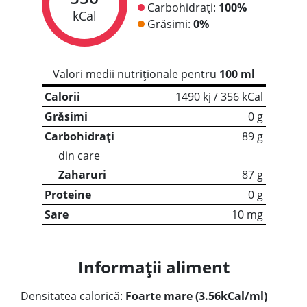
Carbohidrați:
100%
kCal
Grăsimi:
0%
Valori medii nutriționale pentru
100 ml
Calorii
1490 kj / 356 kCal
Grăsimi
0 g
Carbohidrați
89 g
din care
Zaharuri
87 g
Proteine
0 g
Sare
10 mg
Informații aliment
Densitatea calorică:
Foarte mare (3.56kCal/ml)