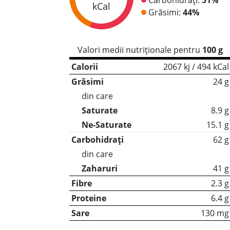
kCal
Grăsimi:
44%
Valori medii nutriționale pentru
100 g
Calorii
2067 kj / 494 kCal
Grăsimi
24 g
din care
Saturate
8.9 g
Ne-Saturate
15.1 g
Carbohidrați
62 g
din care
Zaharuri
41 g
Fibre
2.3 g
Proteine
6.4 g
Sare
130 mg