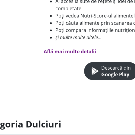
Ai acces la sute de rețete și idei d
completate
Poți vedea Nutri-Score-ul alimente
Poți căuta alimente prin scanarea 
Poți compara informațiile nutrițion
și multe multe altele...
Află mai multe detalii
Descarcă din
Google Play
goria Dulciuri