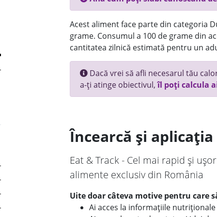
Acest aliment face parte din categoria Dul
grame. Consumul a 100 de grame din ace
cantitatea zilnică estimată pentru un adu
Dacă vrei să afli necesarul tău calori
a-ți atinge obiectivul,
îl poți calcula a
Încearcă și aplicați
Eat & Track - Cel mai rapid și ușor
alimente exclusiv din România
Uite doar câteva motive pentru care să
Ai acces la informațiile nutriționa