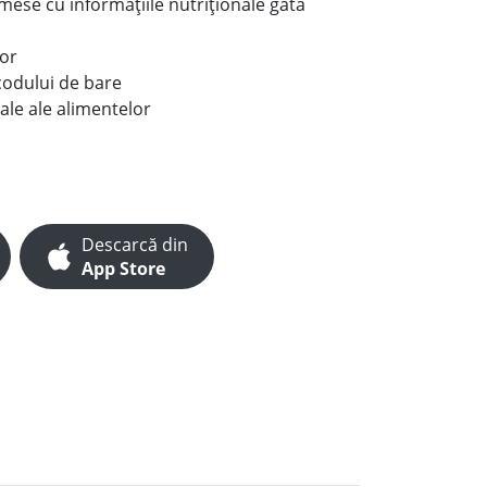
e mese cu informațiile nutriționale gata
lor
codului de bare
ale ale alimentelor
Descarcă din
App Store