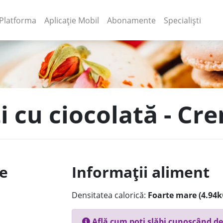
(current)
(current)
Platforma
Aplicație Mobil
Abonamente
Specialiști
ți cu ciocolată - Cr
le
Informații aliment
Densitatea calorică:
Foarte mare (4.94k
Află cum poți slăbi cunoscând de