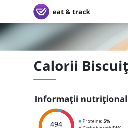
eat & track
Calorii Biscui
Informații nutriționa
Proteine:
5%
494
Carbohidrați:
51%