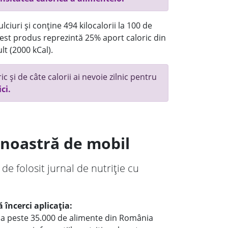
ciuri și conține 494 kilocalorii la 100 de
st produs reprezintă 25% aport caloric din
lt (2000 kCal).
c și de câte calorii ai nevoie zilnic pentru
ici.
a noastră de mobil
 de folosit jurnal de nutriție cu
 încerci aplicația:
le a peste 35.000 de alimente din România