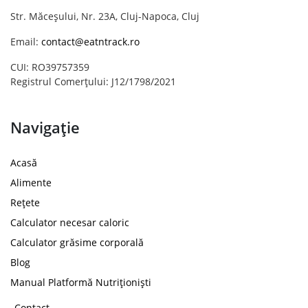
Str. Măceșului, Nr. 23A, Cluj-Napoca, Cluj
Email:
contact@eatntrack.ro
CUI: RO39757359
Registrul Comerțului: J12/1798/2021
Navigație
Acasă
Alimente
Rețete
Calculator necesar caloric
Calculator grăsime corporală
Blog
Manual Platformă Nutriționiști
Contact