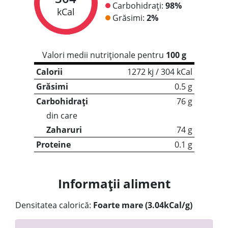
Carbohidrați:
98%
kCal
Grăsimi:
2%
Valori medii nutriționale pentru
100 g
Calorii
1272 kj / 304 kCal
Grăsimi
0.5 g
Carbohidrați
76 g
din care
Zaharuri
74 g
Proteine
0.1 g
Informații aliment
Densitatea calorică:
Foarte mare (3.04kCal/g)