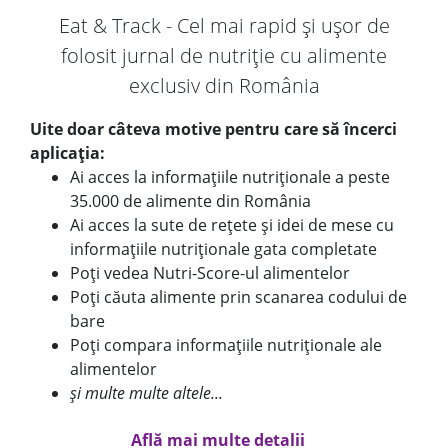
Eat & Track - Cel mai rapid și ușor de
folosit jurnal de nutriție cu alimente
exclusiv din România
Uite doar câteva motive pentru care să încerci
aplicația:
Ai acces la informațiile nutriționale a peste
35.000 de alimente din România
Ai acces la sute de rețete și idei de mese cu
informațiile nutriționale gata completate
Poți vedea Nutri-Score-ul alimentelor
Poți căuta alimente prin scanarea codului de
bare
Poți compara informațiile nutriționale ale
alimentelor
și multe multe altele...
Află mai multe detalii