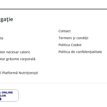
gație
Contact
Termeni și condiții
te
Politica Cookie
Politica de confidențialitate
ator necesar caloric
PROT
ator grăsime corporală
Ai
10%
reducere la
folosind codul
 Platformă Nutriționiști
Profită 