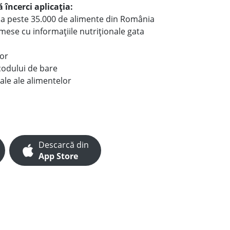
 încerci aplicația:
le a peste 35.000 de alimente din România
e mese cu informațiile nutriționale gata
lor
codului de bare
ale ale alimentelor
Descarcă din
App Store