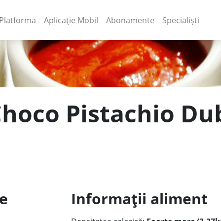
(current)
(current)
Platforma
Aplicație Mobil
Abonamente
Specialiști
Choco Pistachio Dub
le
Informații aliment