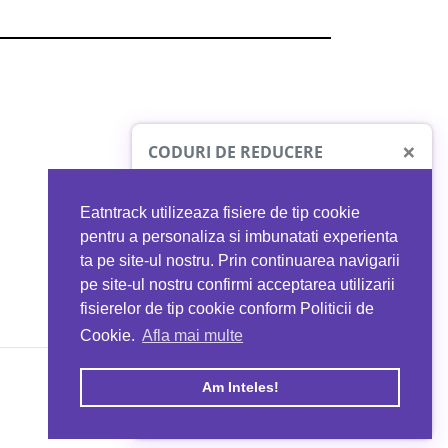
×
CODURI DE REDUCERE
Eatntrack utilizeaza fisiere de tip cookie
O41
MYPROTEIN
pentru a personaliza si imbunatati experienta
ta pe site-ul nostru. Prin continuarea navigarii
 orice comandă
Ai
40%
reducere la orice comandă
pe site-ul nostru confirmi acceptarea utilizarii
EATNTRACK
folosind codul
EATTRACK
fisierelor de tip cookie conform Politicii de
Cookie.
Afla mai multe
acum
Profită acum
Am Inteles!
Copyright © 2026 EAT & TRACK S.R.L