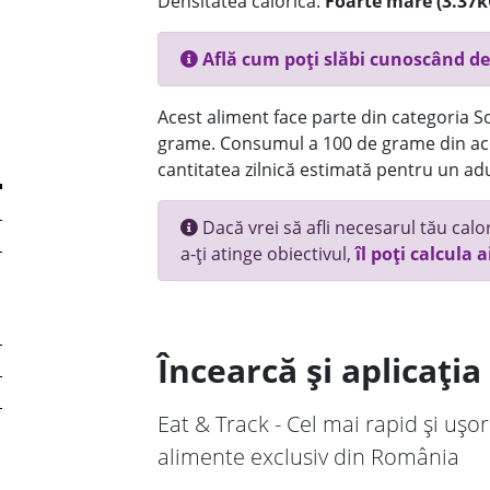
Densitatea calorică:
Foarte mare (3.37k
Află cum poți slăbi cunoscând de
Acest aliment face parte din categoria Sos
grame. Consumul a 100 de grame din ace
cantitatea zilnică estimată pentru un adu
Dacă vrei să afli necesarul tău calori
a-ți atinge obiectivul,
îl poți calcula a
Încearcă și aplicați
Eat & Track - Cel mai rapid și ușor
alimente exclusiv din România