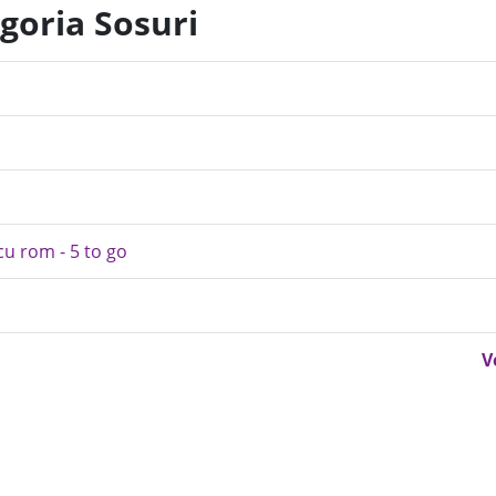
goria Sosuri
cu rom - 5 to go
V