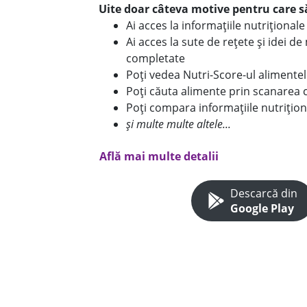
Uite doar câteva motive pentru care să
Ai acces la informațiile nutriționa
Ai acces la sute de rețete și idei d
completate
Poți vedea Nutri-Score-ul alimente
Poți căuta alimente prin scanarea 
Poți compara informațiile nutrițion
și multe multe altele...
Află mai multe detalii
Descarcă din
Google Play