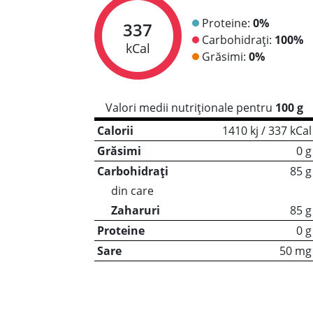
Proteine:
0%
337
Carbohidrați:
100%
kCal
Grăsimi:
0%
Valori medii nutriționale pentru
100 g
Calorii
1410 kj / 337 kCal
Grăsimi
0 g
Carbohidrați
85 g
din care
Zaharuri
85 g
Proteine
0 g
Sare
50 mg