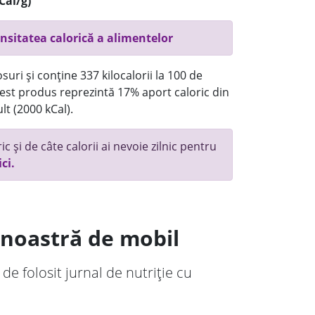
Cal/g)
nsitatea calorică a alimentelor
uri și conține 337 kilocalorii la 100 de
st produs reprezintă 17% aport caloric din
lt (2000 kCal).
c și de câte calorii ai nevoie zilnic pentru
ici.
a noastră de mobil
 de folosit jurnal de nutriție cu