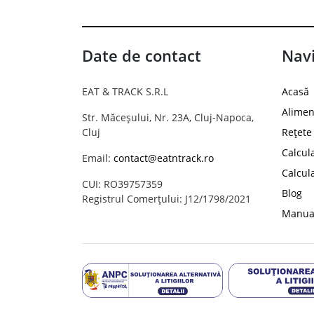
Date de contact
Navi
EAT & TRACK S.R.L
Acasă
Alimen
Str. Măceșului, Nr. 23A, Cluj-Napoca,
Cluj
Rețete
Calcul
Email:
contact@eatntrack.ro
Calcul
CUI: RO39757359
Blog
Registrul Comerțului: J12/1798/2021
Manual