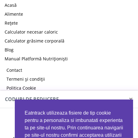
Acasă
Alimente
Rețete
Calculator necesar caloric
Calculator grăsime corporală
Blog
Manual Platformă Nutriționiști
Contact
Termeni și condiții
Politica Cookie
Politica de confidențialitate
×
CODURI DE REDUCERE
Eatntrack utilizeaza fisiere de tip cookie
MYPROTEIN
pentru a personaliza si imbunatati experienta
ta pe site-ul nostru. Prin continuarea navigarii
pe site-ul nostru confirmi acceptarea utilizarii