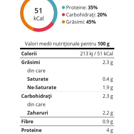
Proteine:
35%
51
Carbohidrați:
20%
kCal
Grăsimi:
45%
Valori medii nutriționale pentru
100 g
Calorii
213 kj / 51 kCal
Grăsimi
2.3 g
din care
Saturate
0.4 g
Ne-Saturate
1.9 g
Carbohidrați
2.3 g
din care
Zaharuri
2.2 g
Fibre
0.9 g
Proteine
4 g