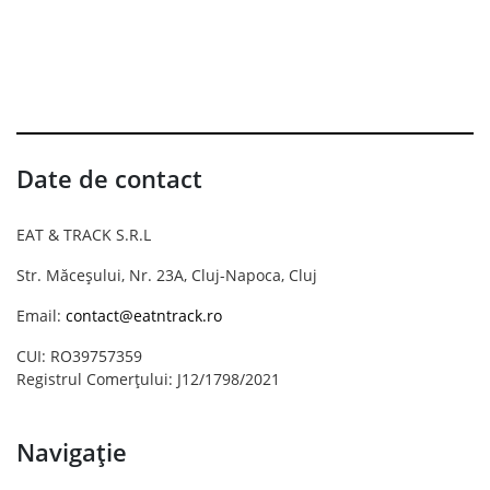
Date de contact
EAT & TRACK S.R.L
Str. Măceșului, Nr. 23A, Cluj-Napoca, Cluj
Email:
contact@eatntrack.ro
CUI: RO39757359
Registrul Comerțului: J12/1798/2021
Navigație