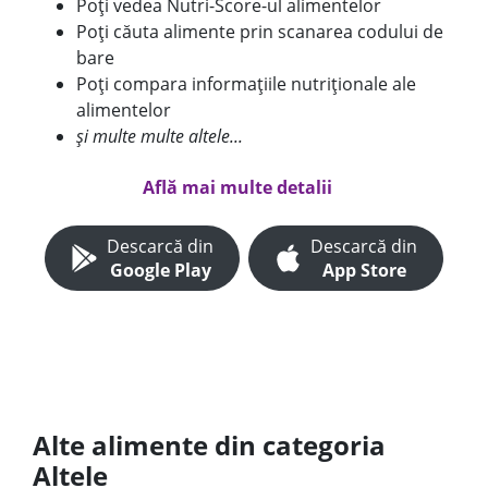
Poți vedea Nutri-Score-ul alimentelor
Poți căuta alimente prin scanarea codului de
bare
Poți compara informațiile nutriționale ale
alimentelor
și multe multe altele...
Află mai multe detalii
Descarcă din
Descarcă din
Google Play
App Store
Alte alimente din categoria
Altele