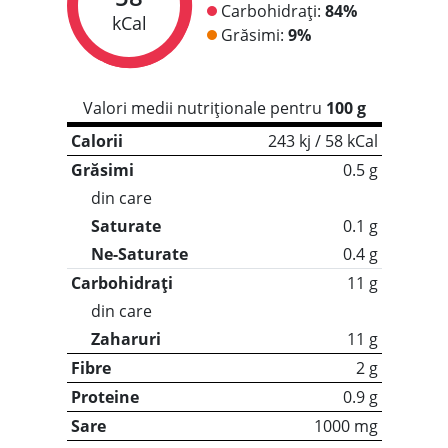
Carbohidrați:
84%
kCal
Grăsimi:
9%
Valori medii nutriționale pentru
100 g
Calorii
243 kj / 58 kCal
Grăsimi
0.5 g
din care
Saturate
0.1 g
Ne-Saturate
0.4 g
Carbohidrați
11 g
din care
Zaharuri
11 g
Fibre
2 g
Proteine
0.9 g
Sare
1000 mg