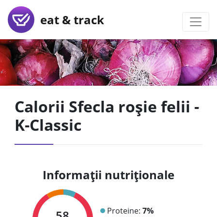
eat & track
Calorii Sfecla roșie felii -
K-Classic
Informații nutriționale
Proteine:
7%
58