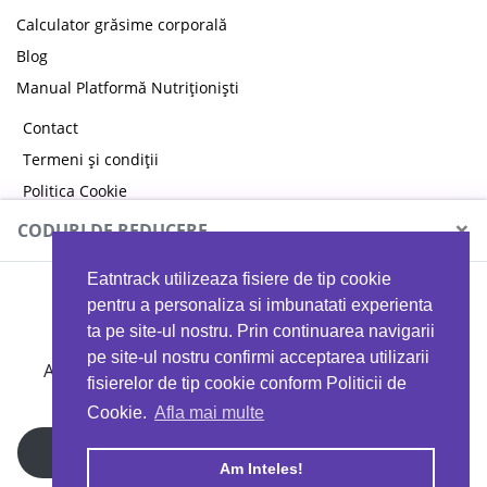
Calculator grăsime corporală
Blog
Manual Platformă Nutriționiști
Contact
Termeni și condiții
Politica Cookie
Politica de confidențialitate
×
CODURI DE REDUCERE
Eatntrack utilizeaza fisiere de tip cookie
MYPROTEIN
pentru a personaliza si imbunatati experienta
ta pe site-ul nostru. Prin continuarea navigarii
pe site-ul nostru confirmi acceptarea utilizarii
Ai
40%
reducere la orice comandă folosind codul
fisierelor de tip cookie conform Politicii de
EATTRACK
Cookie.
Afla mai multe
Profită acum
Am Inteles!